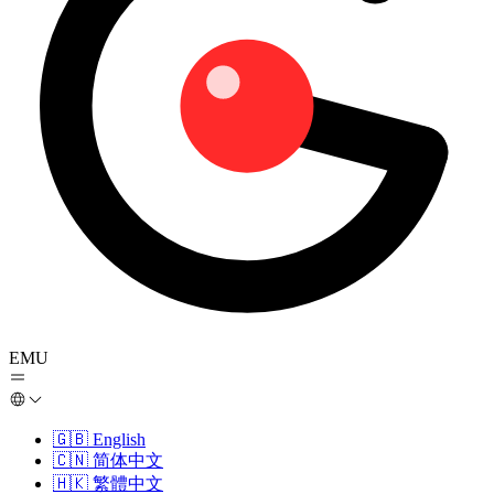
EMU
🇬🇧
English
🇨🇳
简体中文
🇭🇰
繁體中文