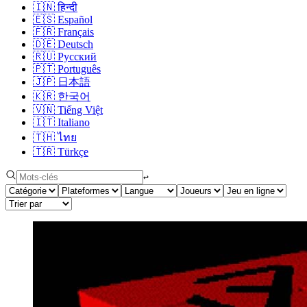
🇮🇳
हिन्दी
🇪🇸
Español
🇫🇷
Français
🇩🇪
Deutsch
🇷🇺
Русский
🇵🇹
Português
🇯🇵
日本語
🇰🇷
한국어
🇻🇳
Tiếng Việt
🇮🇹
Italiano
🇹🇭
ไทย
🇹🇷
Türkçe
↩︎