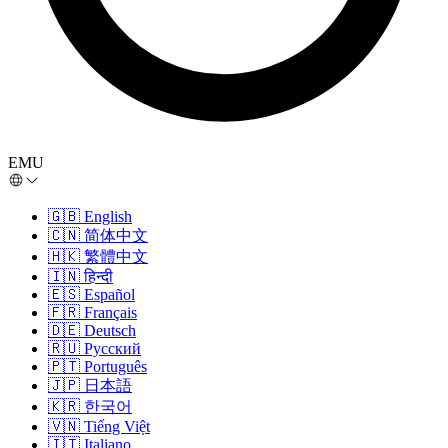
EMU
🇬🇧
English
🇨🇳
简体中文
🇭🇰
繁體中文
🇮🇳
हिन्दी
🇪🇸
Español
🇫🇷
Français
🇩🇪
Deutsch
🇷🇺
Русский
🇵🇹
Português
🇯🇵
日本語
🇰🇷
한국어
🇻🇳
Tiếng Việt
🇮🇹
Italiano