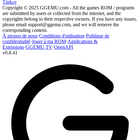
Türkçe
Copyright © 2025 GGEMU.com - All the games ROM / programs
are submitted by users or collected from the internet, and the
copyrights belong to their respective owners. If you have any issues,
please email
support@ggemu.com
, and we will remove the
corresponding content.
À propos de nous
·
Conditions d'utilisation
·
Politique de
confidentialité
·
Jouer à ma ROM
·
Applications &
Extensions
·
GGEMU TV
·
OpenAPI
v
0.8.41