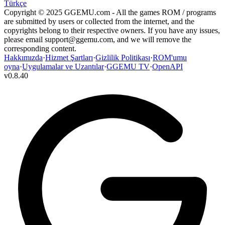
Türkçe
Copyright © 2025 GGEMU.com - All the games ROM / programs
are submitted by users or collected from the internet, and the
copyrights belong to their respective owners. If you have any issues,
please email
support@ggemu.com
, and we will remove the
corresponding content.
Hakkımızda
·
Hizmet Şartları
·
Gizlilik Politikası
·
ROM'umu
oyna
·
Uygulamalar ve Uzantılar
·
GGEMU TV
·
OpenAPI
v
0.8.40