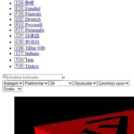
🇮🇳
हिन्दी
🇪🇸
Español
🇫🇷
Français
🇩🇪
Deutsch
🇷🇺
Русский
🇵🇹
Português
🇯🇵
日本語
🇰🇷
한국어
🇻🇳
Tiếng Việt
🇮🇹
Italiano
🇹🇭
ไทย
🇹🇷
Türkçe
↩︎