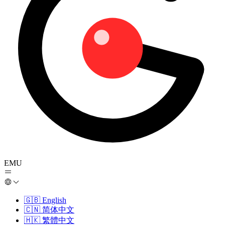
EMU
🇬🇧
English
🇨🇳
简体中文
🇭🇰
繁體中文