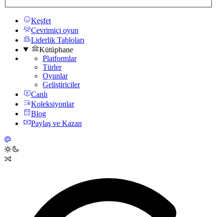
Keşfet
Çevrimiçi oyun
Liderlik Tabloları
Kütüphane
Platformlar
Türler
Oyunlar
Geliştiriciler
Canlı
Koleksiyonlar
Blog
Paylaş ve Kazan