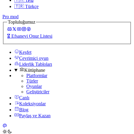
🇹🇭
ไทย
🇹🇷
Türkçe
Pro mod
Topluluğumuz
🎖️
Efsanevi Onur Listesi
Keşfet
Çevrimiçi oyun
Liderlik Tabloları
Kütüphane
Platformlar
Türler
Oyunlar
Geliştiriciler
Canlı
Koleksiyonlar
Blog
Paylaş ve Kazan