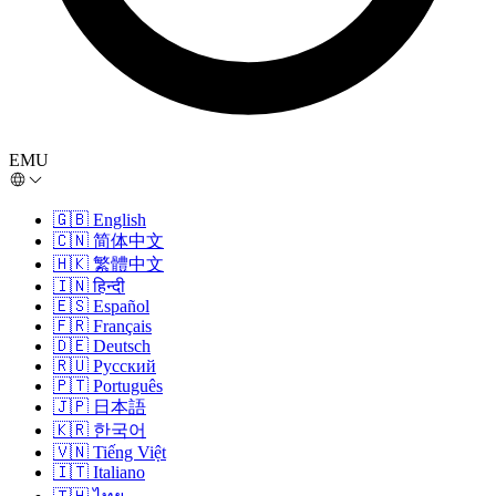
EMU
🇬🇧
English
🇨🇳
简体中文
🇭🇰
繁體中文
🇮🇳
हिन्दी
🇪🇸
Español
🇫🇷
Français
🇩🇪
Deutsch
🇷🇺
Русский
🇵🇹
Português
🇯🇵
日本語
🇰🇷
한국어
🇻🇳
Tiếng Việt
🇮🇹
Italiano