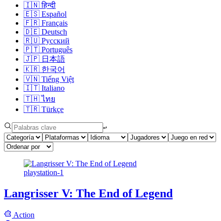
🇮🇳
हिन्दी
🇪🇸
Español
🇫🇷
Français
🇩🇪
Deutsch
🇷🇺
Русский
🇵🇹
Português
🇯🇵
日本語
🇰🇷
한국어
🇻🇳
Tiếng Việt
🇮🇹
Italiano
🇹🇭
ไทย
🇹🇷
Türkçe
↩︎
playstation-1
Langrisser V: The End of Legend
Action