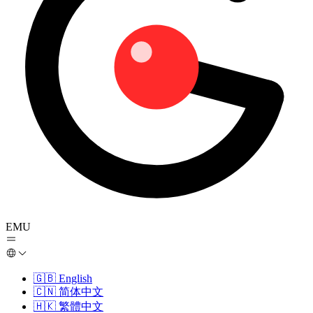
EMU
🇬🇧
English
🇨🇳
简体中文
🇭🇰
繁體中文