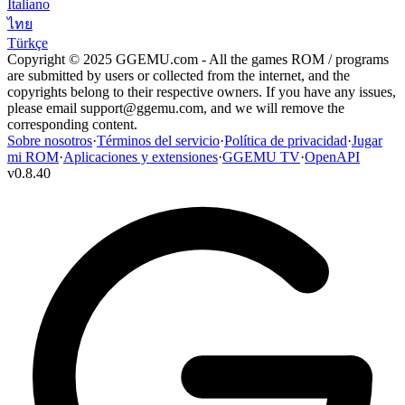
Italiano
ไทย
Türkçe
Copyright © 2025 GGEMU.com - All the games ROM / programs
are submitted by users or collected from the internet, and the
copyrights belong to their respective owners. If you have any issues,
please email
support@ggemu.com
, and we will remove the
corresponding content.
Sobre nosotros
·
Términos del servicio
·
Política de privacidad
·
Jugar
mi ROM
·
Aplicaciones y extensiones
·
GGEMU TV
·
OpenAPI
v
0.8.40