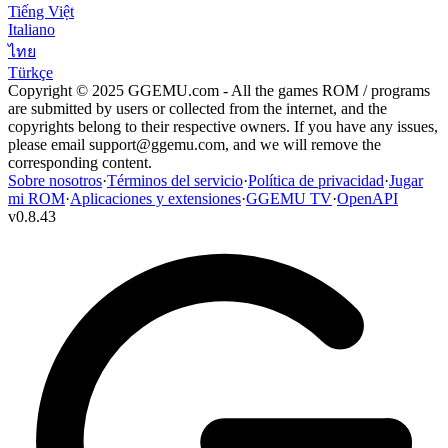
Tiếng Việt
Italiano
ไทย
Türkçe
Copyright © 2025 GGEMU.com - All the games ROM / programs
are submitted by users or collected from the internet, and the
copyrights belong to their respective owners. If you have any issues,
please email
support@ggemu.com
, and we will remove the
corresponding content.
Sobre nosotros
·
Términos del servicio
·
Política de privacidad
·
Jugar
mi ROM
·
Aplicaciones y extensiones
·
GGEMU TV
·
OpenAPI
v
0.8.43