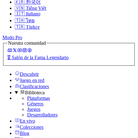
🇰🇷
한국어
🇻🇳
Tiếng Việt
🇮🇹
Italiano
🇹🇭
ไทย
🇹🇷
Türkçe
Modo Pro
Nuestra comunidad
🎖️
Salón de la Fama Legendario
Descubrir
Juego en red
Clasificaciones
Biblioteca
Plataformas
Géneros
Juegos
Desarrolladores
En vivo
Colecciones
Blog