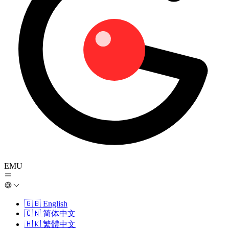
EMU
🇬🇧
English
🇨🇳
简体中文
🇭🇰
繁體中文