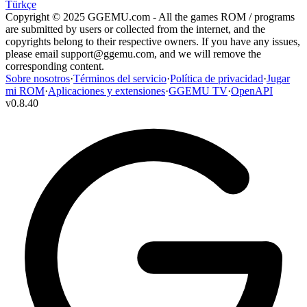
Türkçe
Copyright © 2025 GGEMU.com - All the games ROM / programs
are submitted by users or collected from the internet, and the
copyrights belong to their respective owners. If you have any issues,
please email
support@ggemu.com
, and we will remove the
corresponding content.
Sobre nosotros
·
Términos del servicio
·
Política de privacidad
·
Jugar
mi ROM
·
Aplicaciones y extensiones
·
GGEMU TV
·
OpenAPI
v
0.8.40