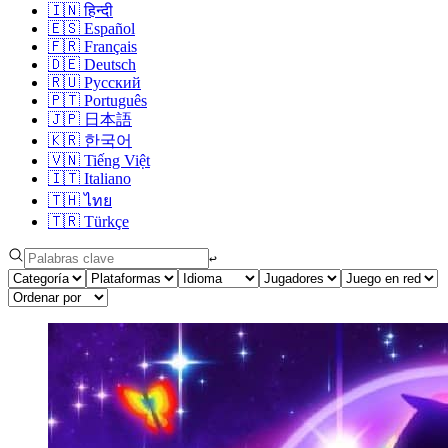
🇮🇳
हिन्दी
🇪🇸
Español
🇫🇷
Français
🇩🇪
Deutsch
🇷🇺
Русский
🇵🇹
Português
🇯🇵
日本語
🇰🇷
한국어
🇻🇳
Tiếng Việt
🇮🇹
Italiano
🇹🇭
ไทย
🇹🇷
Türkçe
↩︎