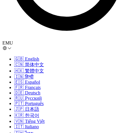
EMU
🇬🇧
English
🇨🇳
简体中文
🇭🇰
繁體中文
🇮🇳
हिन्दी
🇪🇸
Español
🇫🇷
Français
🇩🇪
Deutsch
🇷🇺
Русский
🇵🇹
Português
🇯🇵
日本語
🇰🇷
한국어
🇻🇳
Tiếng Việt
🇮🇹
Italiano