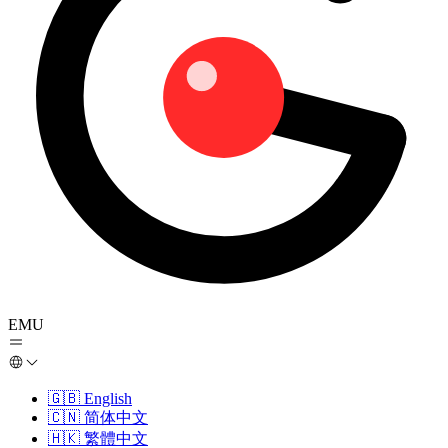
EMU
🇬🇧
English
🇨🇳
简体中文
🇭🇰
繁體中文