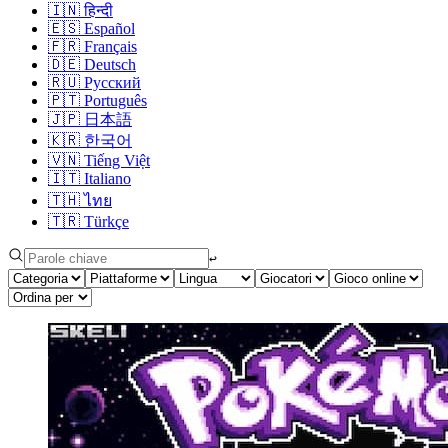
🇮🇳
हिन्दी
🇪🇸
Español
🇫🇷
Français
🇩🇪
Deutsch
🇷🇺
Русский
🇵🇹
Português
🇯🇵
日本語
🇰🇷
한국어
🇻🇳
Tiếng Việt
🇮🇹
Italiano
🇹🇭
ไทย
🇹🇷
Türkçe
↩︎