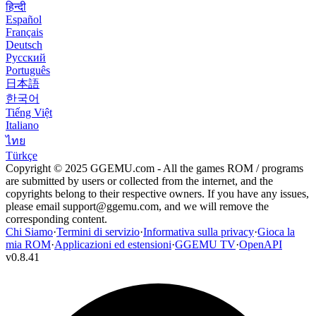
हिन्दी
Español
Français
Deutsch
Русский
Português
日本語
한국어
Tiếng Việt
Italiano
ไทย
Türkçe
Copyright © 2025 GGEMU.com - All the games ROM / programs
are submitted by users or collected from the internet, and the
copyrights belong to their respective owners. If you have any issues,
please email
support@ggemu.com
, and we will remove the
corresponding content.
Chi Siamo
·
Termini di servizio
·
Informativa sulla privacy
·
Gioca la
mia ROM
·
Applicazioni ed estensioni
·
GGEMU TV
·
OpenAPI
v
0.8.41