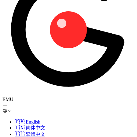
EMU
🇬🇧
English
🇨🇳
简体中文
🇭🇰
繁體中文