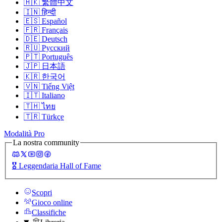
🇭🇰
繁體中文
🇮🇳
हिन्दी
🇪🇸
Español
🇫🇷
Français
🇩🇪
Deutsch
🇷🇺
Русский
🇵🇹
Português
🇯🇵
日本語
🇰🇷
한국어
🇻🇳
Tiếng Việt
🇮🇹
Italiano
🇹🇭
ไทย
🇹🇷
Türkçe
Modalità Pro
La nostra community
🎖️
Leggendaria Hall of Fame
Scopri
Gioco online
Classifiche