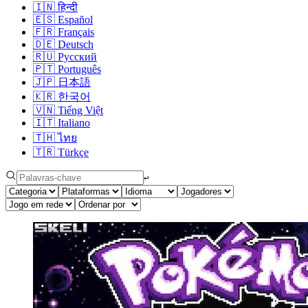
🇮🇳
हिन्दी
🇪🇸
Español
🇫🇷
Français
🇩🇪
Deutsch
🇷🇺
Русский
🇵🇹
Português
🇯🇵
日本語
🇰🇷
한국어
🇻🇳
Tiếng Việt
🇮🇹
Italiano
🇹🇭
ไทย
🇹🇷
Türkçe
↩︎