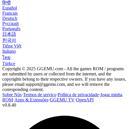
हिन्दी
Español
Français
Deutsch
Русский
Português
日本語
한국어
Tiếng Việt
Italiano
ไทย
Türkçe
Copyright © 2025 GGEMU.com - All the games ROM / programs
are submitted by users or collected from the internet, and the
copyrights belong to their respective owners. If you have any issues,
please email
support@ggemu.com
, and we will remove the
corresponding content.
Sobre Nós
·
Termos de serviço
·
Política de privacidade
·
Jogar minha
ROM
·
Apps & Extensões
·
GGEMU TV
·
OpenAPI
v
0.8.40