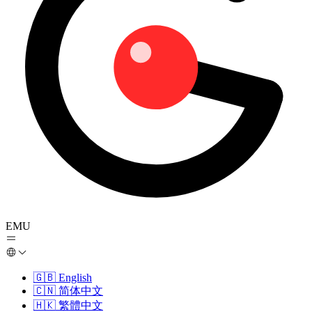
EMU
🇬🇧
English
🇨🇳
简体中文
🇭🇰
繁體中文