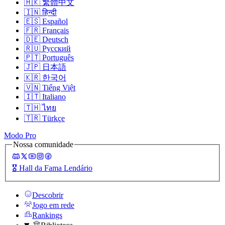
🇭🇰
繁體中文
🇮🇳
हिन्दी
🇪🇸
Español
🇫🇷
Français
🇩🇪
Deutsch
🇷🇺
Русский
🇵🇹
Português
🇯🇵
日本語
🇰🇷
한국어
🇻🇳
Tiếng Việt
🇮🇹
Italiano
🇹🇭
ไทย
🇹🇷
Türkçe
Modo Pro
Nossa comunidade
🎖️
Hall da Fama Lendário
Descobrir
Jogo em rede
Rankings