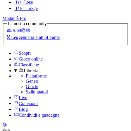
🇹🇭
ไทย
🇹🇷
Türkçe
Modalità Pro
La nostra community
🎖️
Leggendaria Hall of Fame
Scopri
Gioco online
Classifiche
Libreria
Piattaforme
Generi
Giochi
Sviluppatori
Live
Collezioni
Blog
Condividi e guadagna