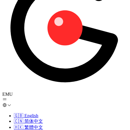
EMU
🇬🇧
English
🇨🇳
简体中文
🇭🇰
繁體中文