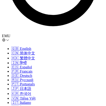
EMU
🇬🇧
English
🇨🇳
简体中文
🇭🇰
繁體中文
🇮🇳
हिन्दी
🇪🇸
Español
🇫🇷
Français
🇩🇪
Deutsch
🇷🇺
Русский
🇵🇹
Português
🇯🇵
日本語
🇰🇷
한국어
🇻🇳
Tiếng Việt
🇮🇹
Italiano