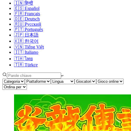
🇮🇳
हिन्दी
🇪🇸
Español
🇫🇷
Français
🇩🇪
Deutsch
🇷🇺
Русский
🇵🇹
Português
🇯🇵
日本語
🇰🇷
한국어
🇻🇳
Tiếng Việt
🇮🇹
Italiano
🇹🇭
ไทย
🇹🇷
Türkçe
↩︎