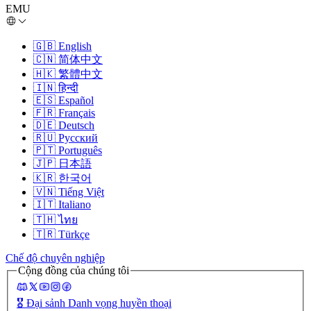
EMU
🇬🇧
English
🇨🇳
简体中文
🇭🇰
繁體中文
🇮🇳
हिन्दी
🇪🇸
Español
🇫🇷
Français
🇩🇪
Deutsch
🇷🇺
Русский
🇵🇹
Português
🇯🇵
日本語
🇰🇷
한국어
🇻🇳
Tiếng Việt
🇮🇹
Italiano
🇹🇭
ไทย
🇹🇷
Türkçe
Chế độ chuyên nghiệp
Cộng đồng của chúng tôi
🎖️
Đại sảnh Danh vọng huyền thoại