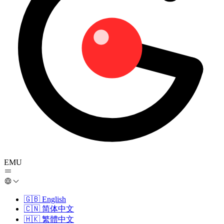
EMU
🇬🇧
English
🇨🇳
简体中文
🇭🇰
繁體中文