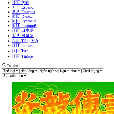
🇮🇳
हिन्दी
🇪🇸
Español
🇫🇷
Français
🇩🇪
Deutsch
🇷🇺
Русский
🇵🇹
Português
🇯🇵
日本語
🇰🇷
한국어
🇻🇳
Tiếng Việt
🇮🇹
Italiano
🇹🇭
ไทย
🇹🇷
Türkçe
↩︎