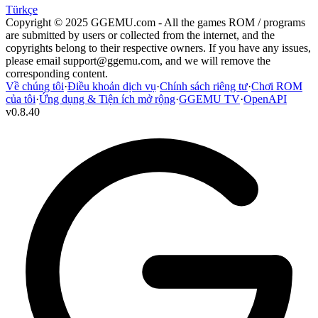
Türkçe
Copyright © 2025 GGEMU.com - All the games ROM / programs
are submitted by users or collected from the internet, and the
copyrights belong to their respective owners. If you have any issues,
please email
support@ggemu.com
, and we will remove the
corresponding content.
Về chúng tôi
·
Điều khoản dịch vụ
·
Chính sách riêng tư
·
Chơi ROM
của tôi
·
Ứng dụng & Tiện ích mở rộng
·
GGEMU TV
·
OpenAPI
v
0.8.40