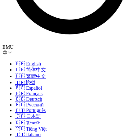
EMU
🇬🇧
English
🇨🇳
简体中文
🇭🇰
繁體中文
🇮🇳
हिन्दी
🇪🇸
Español
🇫🇷
Français
🇩🇪
Deutsch
🇷🇺
Русский
🇵🇹
Português
🇯🇵
日本語
🇰🇷
한국어
🇻🇳
Tiếng Việt
🇮🇹
Italiano