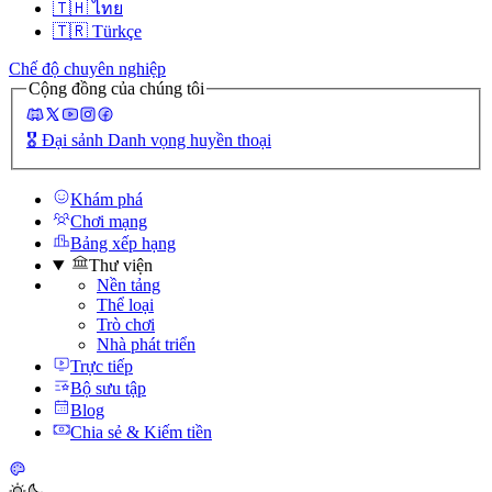
🇹🇭
ไทย
🇹🇷
Türkçe
Chế độ chuyên nghiệp
Cộng đồng của chúng tôi
🎖️
Đại sảnh Danh vọng huyền thoại
Khám phá
Chơi mạng
Bảng xếp hạng
Thư viện
Nền tảng
Thể loại
Trò chơi
Nhà phát triển
Trực tiếp
Bộ sưu tập
Blog
Chia sẻ & Kiếm tiền