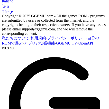
Italiano
ไทย
Türkçe
Copyright © 2025 GGEMU.com - All the games ROM / programs
are submitted by users or collected from the internet, and the
copyrights belong to their respective owners. If you have any issues,
please email
support@ggemu.com
, and we will remove the
corresponding content.
私たちについて
·
利用規約
·
プライバシーポリシー
·
自分の
ROMで遊ぶ
·
アプリと拡張機能
·
GGEMU TV
·
OpenAPI
v
0.8.40