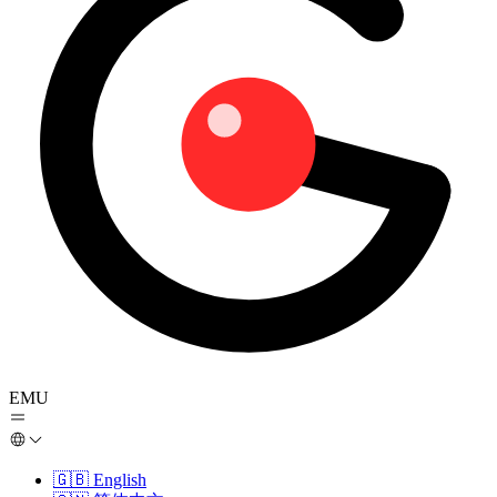
EMU
🇬🇧
English