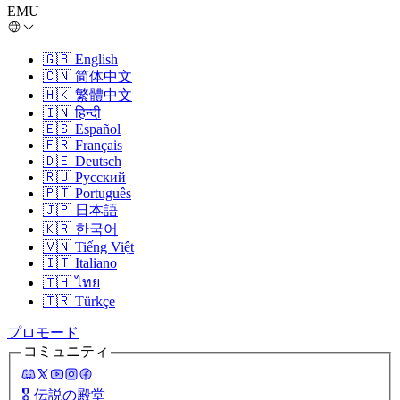
EMU
🇬🇧
English
🇨🇳
简体中文
🇭🇰
繁體中文
🇮🇳
हिन्दी
🇪🇸
Español
🇫🇷
Français
🇩🇪
Deutsch
🇷🇺
Русский
🇵🇹
Português
🇯🇵
日本語
🇰🇷
한국어
🇻🇳
Tiếng Việt
🇮🇹
Italiano
🇹🇭
ไทย
🇹🇷
Türkçe
プロモード
コミュニティ
🎖️
伝説の殿堂