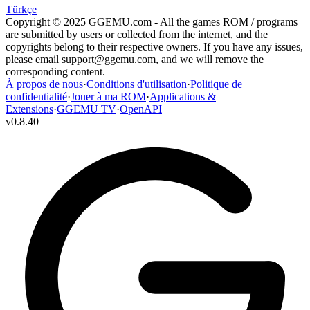
Türkçe
Copyright © 2025 GGEMU.com - All the games ROM / programs
are submitted by users or collected from the internet, and the
copyrights belong to their respective owners. If you have any issues,
please email
support@ggemu.com
, and we will remove the
corresponding content.
À propos de nous
·
Conditions d'utilisation
·
Politique de
confidentialité
·
Jouer à ma ROM
·
Applications &
Extensions
·
GGEMU TV
·
OpenAPI
v
0.8.40