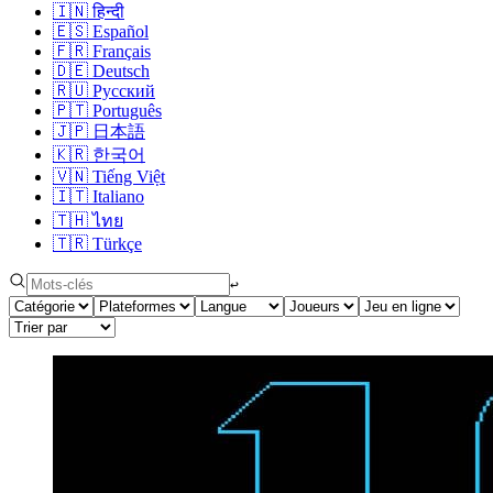
🇮🇳
हिन्दी
🇪🇸
Español
🇫🇷
Français
🇩🇪
Deutsch
🇷🇺
Русский
🇵🇹
Português
🇯🇵
日本語
🇰🇷
한국어
🇻🇳
Tiếng Việt
🇮🇹
Italiano
🇹🇭
ไทย
🇹🇷
Türkçe
↩︎