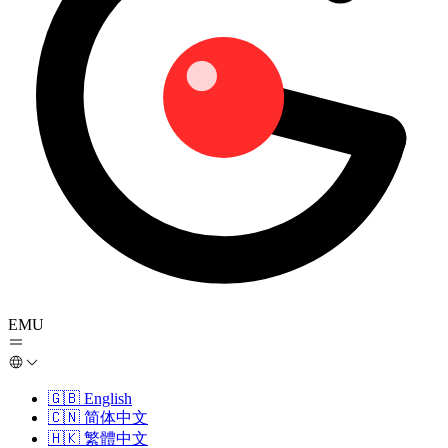
EMU
🇬🇧
English
🇨🇳
简体中文
🇭🇰
繁體中文