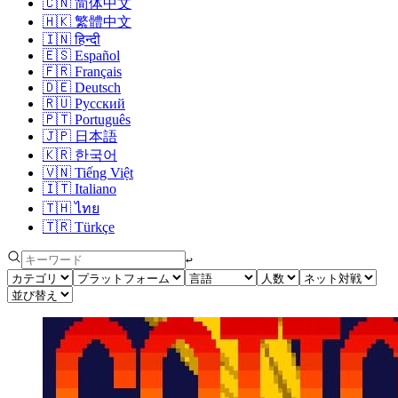
🇨🇳
简体中文
🇭🇰
繁體中文
🇮🇳
हिन्दी
🇪🇸
Español
🇫🇷
Français
🇩🇪
Deutsch
🇷🇺
Русский
🇵🇹
Português
🇯🇵
日本語
🇰🇷
한국어
🇻🇳
Tiếng Việt
🇮🇹
Italiano
🇹🇭
ไทย
🇹🇷
Türkçe
↩︎