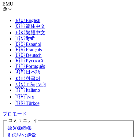
EMU
🇬🇧
English
🇨🇳
简体中文
🇭🇰
繁體中文
🇮🇳
हिन्दी
🇪🇸
Español
🇫🇷
Français
🇩🇪
Deutsch
🇷🇺
Русский
🇵🇹
Português
🇯🇵
日本語
🇰🇷
한국어
🇻🇳
Tiếng Việt
🇮🇹
Italiano
🇹🇭
ไทย
🇹🇷
Türkçe
プロモード
コミュニティ
🎖️
伝説の殿堂