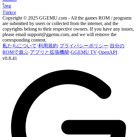
ไทย
Türkçe
Copyright © 2025 GGEMU.com - All the games ROM / programs
are submitted by users or collected from the internet, and the
copyrights belong to their respective owners. If you have any issues,
please email
support@ggemu.com
, and we will remove the
corresponding content.
私たちについて
·
利用規約
·
プライバシーポリシー
·
自分の
ROMで遊ぶ
·
アプリと拡張機能
·
GGEMU TV
·
OpenAPI
v
0.8.41