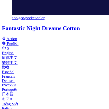
neo-geo-pocket-color
Fantastic Night Dreams Cotton
Action
English
0
English
简体中文
繁體中文
हिन्दी
Español
Français
Deutsch
Русский
Português
日本語
한국어
Tiếng Việt
Italiano