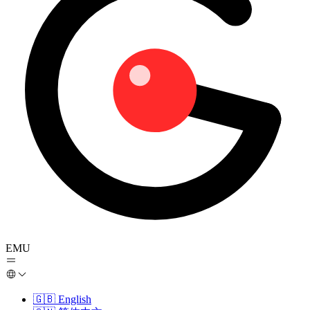
EMU
🇬🇧
English