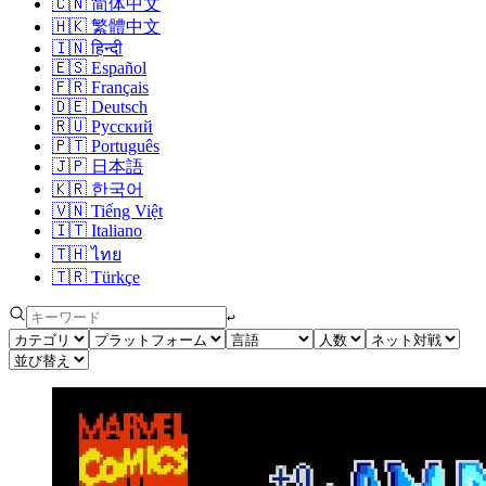
🇨🇳
简体中文
🇭🇰
繁體中文
🇮🇳
हिन्दी
🇪🇸
Español
🇫🇷
Français
🇩🇪
Deutsch
🇷🇺
Русский
🇵🇹
Português
🇯🇵
日本語
🇰🇷
한국어
🇻🇳
Tiếng Việt
🇮🇹
Italiano
🇹🇭
ไทย
🇹🇷
Türkçe
↩︎