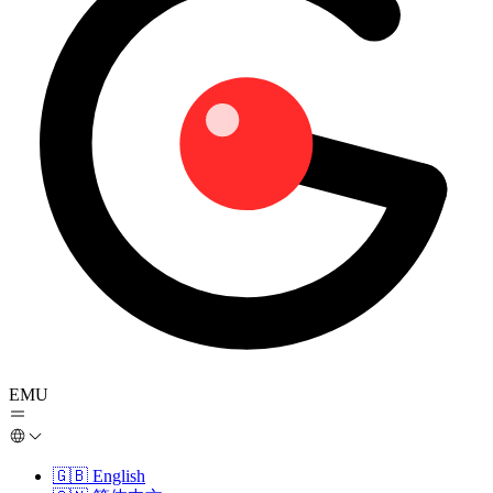
EMU
🇬🇧
English