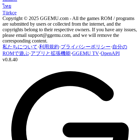
ไทย
Türkçe
Copyright © 2025 GGEMU.com - All the games ROM / programs
are submitted by users or collected from the internet, and the
copyrights belong to their respective owners. If you have any issues,
please email
support@ggemu.com
, and we will remove the
corresponding content.
私たちについて
·
利用規約
·
プライバシーポリシー
·
自分の
ROMで遊ぶ
·
アプリと拡張機能
·
GGEMU TV
·
OpenAPI
v
0.8.40