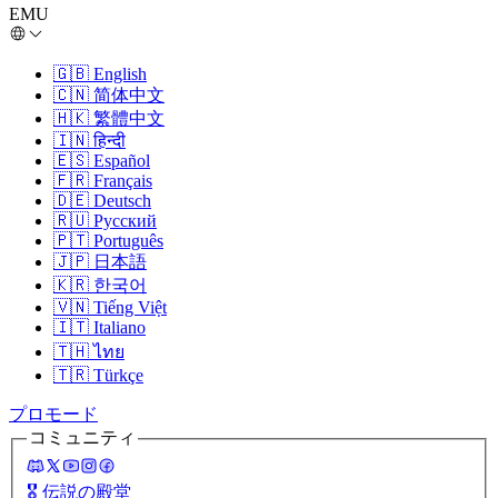
EMU
🇬🇧
English
🇨🇳
简体中文
🇭🇰
繁體中文
🇮🇳
हिन्दी
🇪🇸
Español
🇫🇷
Français
🇩🇪
Deutsch
🇷🇺
Русский
🇵🇹
Português
🇯🇵
日本語
🇰🇷
한국어
🇻🇳
Tiếng Việt
🇮🇹
Italiano
🇹🇭
ไทย
🇹🇷
Türkçe
プロモード
コミュニティ
🎖️
伝説の殿堂