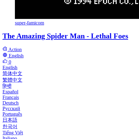
super-famicom
The Amazing Spider Man - Lethal Foes
Action
English
0
English
简体中文
繁體中文
हिन्दी
Español
Français
Deutsch
Русский
Português
日本語
한국어
Tiếng Việt
Italiano