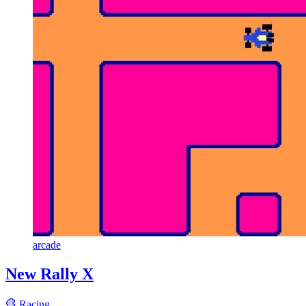
arcade
New Rally X
Racing