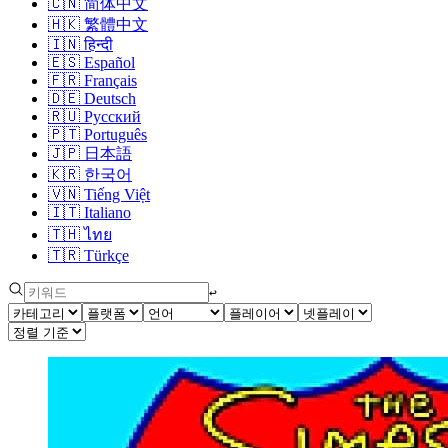
🇨🇳
简体中文
🇭🇰
繁體中文
🇮🇳
हिन्दी
🇪🇸
Español
🇫🇷
Français
🇩🇪
Deutsch
🇷🇺
Русский
🇵🇹
Português
🇯🇵
日本語
🇰🇷
한국어
🇻🇳
Tiếng Việt
🇮🇹
Italiano
🇹🇭
ไทย
🇹🇷
Türkçe
↩︎