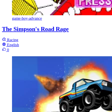
game-boy-advance
The Simpson's Road Rage
Racing
English
0