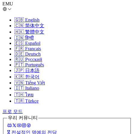
EMU
🇬🇧
English
🇨🇳
简体中文
🇭🇰
繁體中文
🇮🇳
हिन्दी
🇪🇸
Español
🇫🇷
Français
🇩🇪
Deutsch
🇷🇺
Русский
🇵🇹
Português
🇯🇵
日本語
🇰🇷
한국어
🇻🇳
Tiếng Việt
🇮🇹
Italiano
🇹🇭
ไทย
🇹🇷
Türkçe
프로 모드
우리 커뮤니티
🎖️
전설적인 명예의 전당