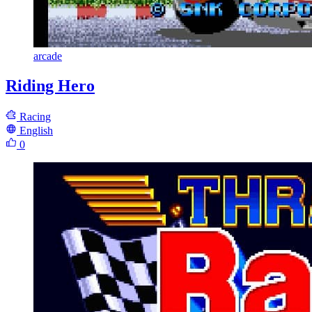
arcade
Riding Hero
Racing
English
0