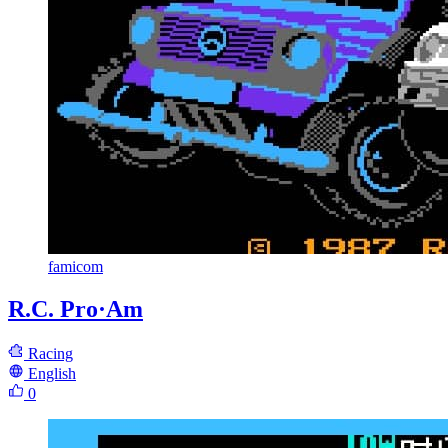
famicom
R.C. Pro·Am
Racing
English
0