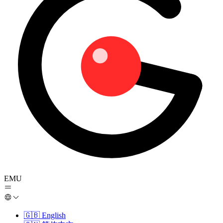
EMU
🇬🇧
English