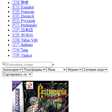
🇮🇳
हिन्दी
🇪🇸
Español
🇫🇷
Français
🇩🇪
Deutsch
🇷🇺
Русский
🇵🇹
Português
🇯🇵
日本語
🇰🇷
한국어
🇻🇳
Tiếng Việt
🇮🇹
Italiano
🇹🇭
ไทย
🇹🇷
Türkçe
↩︎