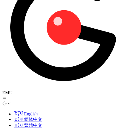
EMU
🇬🇧
English
🇨🇳
简体中文
🇭🇰
繁體中文