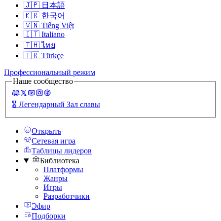
🇯🇵
日本語
🇰🇷
한국어
🇻🇳
Tiếng Việt
🇮🇹
Italiano
🇹🇭
ไทย
🇹🇷
Türkçe
Профессиональный режим
Наше сообщество
🎖️
Легендарный Зал славы
Открыть
Сетевая игра
Таблицы лидеров
Библиотека
Платформы
Жанры
Игры
Разработчики
Эфир
Подборки