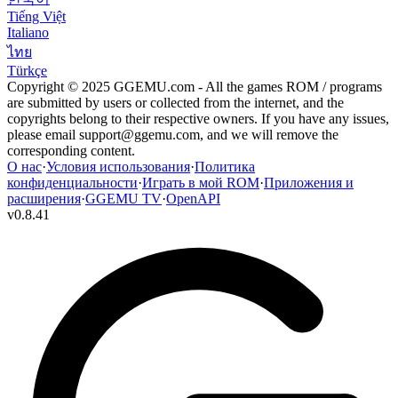
Tiếng Việt
Italiano
ไทย
Türkçe
Copyright © 2025 GGEMU.com - All the games ROM / programs
are submitted by users or collected from the internet, and the
copyrights belong to their respective owners. If you have any issues,
please email
support@ggemu.com
, and we will remove the
corresponding content.
О нас
·
Условия использования
·
Политика
конфиденциальности
·
Играть в мой ROM
·
Приложения и
расширения
·
GGEMU TV
·
OpenAPI
v
0.8.41