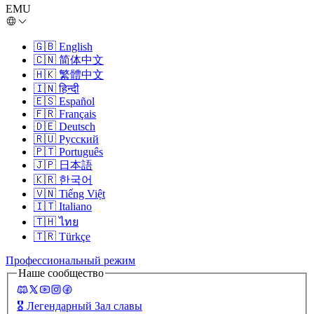
EMU
🇬🇧
English
🇨🇳
简体中文
🇭🇰
繁體中文
🇮🇳
हिन्दी
🇪🇸
Español
🇫🇷
Français
🇩🇪
Deutsch
🇷🇺
Русский
🇵🇹
Português
🇯🇵
日本語
🇰🇷
한국어
🇻🇳
Tiếng Việt
🇮🇹
Italiano
🇹🇭
ไทย
🇹🇷
Türkçe
Профессиональный режим
Наше сообщество
🎖️
Легендарный Зал славы