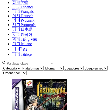
🇮🇳
हिन्दी
🇪🇸
Español
🇫🇷
Français
🇩🇪
Deutsch
🇷🇺
Русский
🇵🇹
Português
🇯🇵
日本語
🇰🇷
한국어
🇻🇳
Tiếng Việt
🇮🇹
Italiano
🇹🇭
ไทย
🇹🇷
Türkçe
↩︎