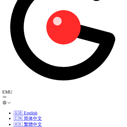
EMU
🇬🇧
English
🇨🇳
简体中文
🇭🇰
繁體中文