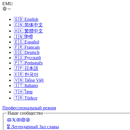
EMU
🇬🇧
English
🇨🇳
简体中文
🇭🇰
繁體中文
🇮🇳
हिन्दी
🇪🇸
Español
🇫🇷
Français
🇩🇪
Deutsch
🇷🇺
Русский
🇵🇹
Português
🇯🇵
日本語
🇰🇷
한국어
🇻🇳
Tiếng Việt
🇮🇹
Italiano
🇹🇭
ไทย
🇹🇷
Türkçe
Профессиональный режим
Наше сообщество
🎖️
Легендарный Зал славы