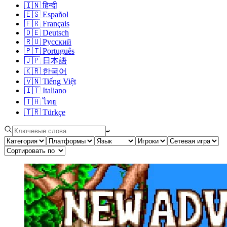
🇮🇳
हिन्दी
🇪🇸
Español
🇫🇷
Français
🇩🇪
Deutsch
🇷🇺
Русский
🇵🇹
Português
🇯🇵
日本語
🇰🇷
한국어
🇻🇳
Tiếng Việt
🇮🇹
Italiano
🇹🇭
ไทย
🇹🇷
Türkçe
↩︎