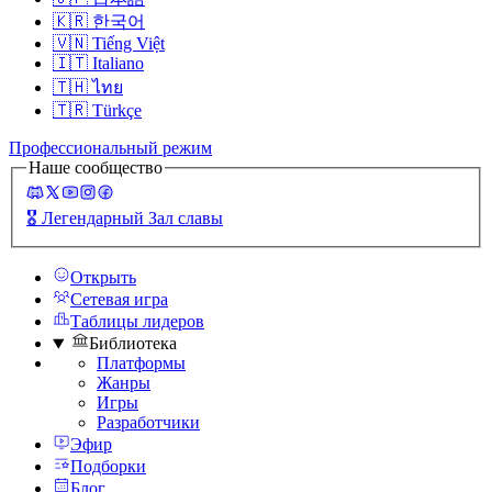
🇰🇷
한국어
🇻🇳
Tiếng Việt
🇮🇹
Italiano
🇹🇭
ไทย
🇹🇷
Türkçe
Профессиональный режим
Наше сообщество
🎖️
Легендарный Зал славы
Открыть
Сетевая игра
Таблицы лидеров
Библиотека
Платформы
Жанры
Игры
Разработчики
Эфир
Подборки
Блог