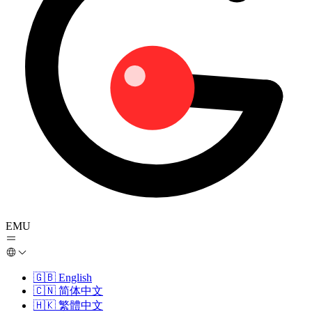
EMU
🇬🇧
English
🇨🇳
简体中文
🇭🇰
繁體中文