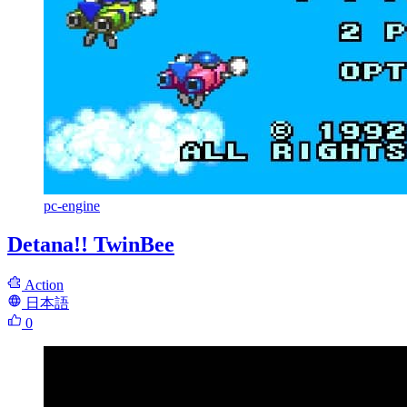
pc-engine
Detana!! TwinBee
Action
日本語
0