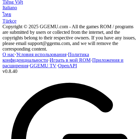
Tiếng Việt
Italiano
ไทย
Türkçe
Copyright © 2025 GGEMU.com - All the games ROM / programs
are submitted by users or collected from the internet, and the
copyrights belong to their respective owners. If you have any issues,
please email
support@ggemu.com
, and we will remove the
corresponding content.
О нас
·
Условия использования
·
Политика
конфиденциальности
·
Играть в мой ROM
·
Приложения и
расширения
·
GGEMU TV
·
OpenAPI
v
0.8.40