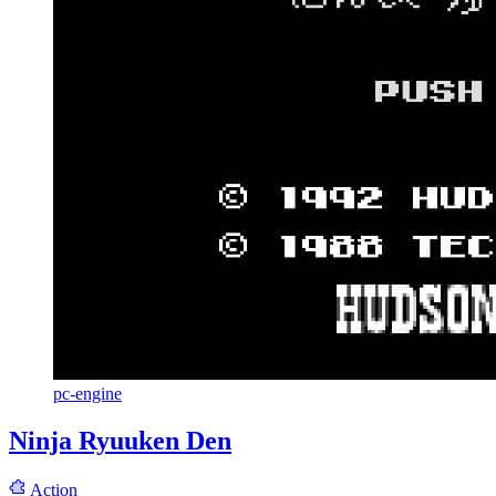
pc-engine
Ninja Ryuuken Den
Action