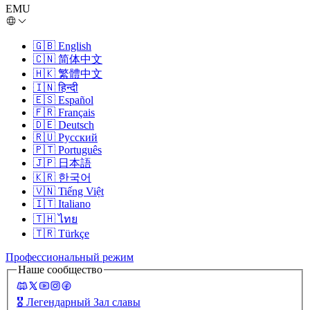
EMU
🇬🇧
English
🇨🇳
简体中文
🇭🇰
繁體中文
🇮🇳
हिन्दी
🇪🇸
Español
🇫🇷
Français
🇩🇪
Deutsch
🇷🇺
Русский
🇵🇹
Português
🇯🇵
日本語
🇰🇷
한국어
🇻🇳
Tiếng Việt
🇮🇹
Italiano
🇹🇭
ไทย
🇹🇷
Türkçe
Профессиональный режим
Наше сообщество
🎖️
Легендарный Зал славы