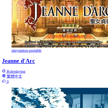
playstation-portable
Jeanne d'Arc
Roleplaying
繁體中文
0