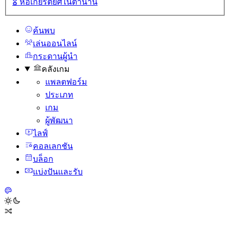
🎖️
หอเกียรติยศในตํานาน
ค้นพบ
เล่นออนไลน์
กระดานผู้นํา
คลังเกม
แพลตฟอร์ม
ประเภท
เกม
ผู้พัฒนา
ไลฟ์
คอลเลกชัน
บล็อก
แบ่งปันและรับ