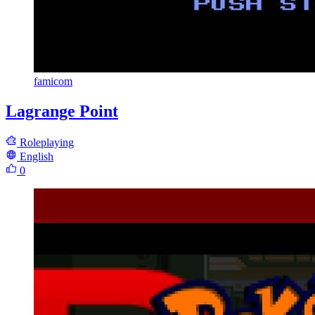
famicom
Lagrange Point
Roleplaying
English
0