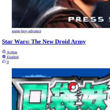
game-boy-advance
Star Wars: The New Droid Army
Action
English
0