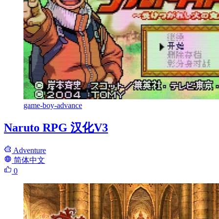
game-boy-advance
Naruto RPG 汉化V3
Adventure
简体中文
0