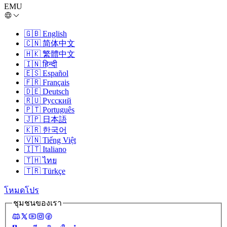
EMU
🇬🇧
English
🇨🇳
简体中文
🇭🇰
繁體中文
🇮🇳
हिन्दी
🇪🇸
Español
🇫🇷
Français
🇩🇪
Deutsch
🇷🇺
Русский
🇵🇹
Português
🇯🇵
日本語
🇰🇷
한국어
🇻🇳
Tiếng Việt
🇮🇹
Italiano
🇹🇭
ไทย
🇹🇷
Türkçe
โหมดโปร
ชุมชนของเรา