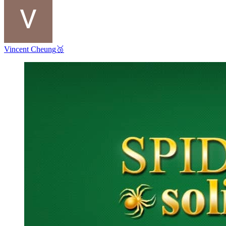
Vincent Cheung
🥉