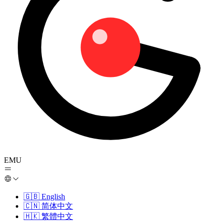
EMU
🇬🇧
English
🇨🇳
简体中文
🇭🇰
繁體中文