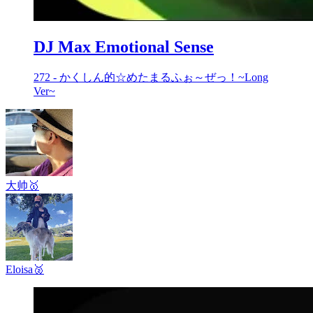
DJ Max Emotional Sense
272 - かくしん的☆めたまるふぉ～ぜっ！~Long
Ver~
大帅
🥇
Eloisa
🥈