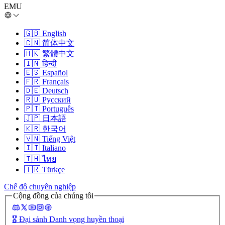
EMU
🇬🇧
English
🇨🇳
简体中文
🇭🇰
繁體中文
🇮🇳
हिन्दी
🇪🇸
Español
🇫🇷
Français
🇩🇪
Deutsch
🇷🇺
Русский
🇵🇹
Português
🇯🇵
日本語
🇰🇷
한국어
🇻🇳
Tiếng Việt
🇮🇹
Italiano
🇹🇭
ไทย
🇹🇷
Türkçe
Chế độ chuyên nghiệp
Cộng đồng của chúng tôi
🎖️
Đại sảnh Danh vọng huyền thoại