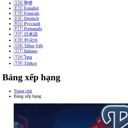
🇮🇳
हिन्दी
🇪🇸
Español
🇫🇷
Français
🇩🇪
Deutsch
🇷🇺
Русский
🇵🇹
Português
🇯🇵
日本語
🇰🇷
한국어
🇻🇳
Tiếng Việt
🇮🇹
Italiano
🇹🇭
ไทย
🇹🇷
Türkçe
Bảng xếp hạng
Trang chủ
Bảng xếp hạng