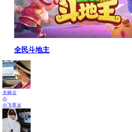
全民斗地主
大帅
🥇
小
小飞哥
🥈