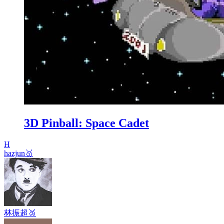
3D Pinball: Space Cadet
H
hazjun
🥇
林振超
🥈