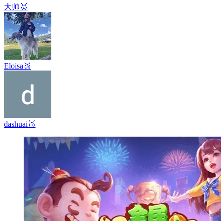
大帅
🥇
Eloisa
🥈
dashuai
🥉