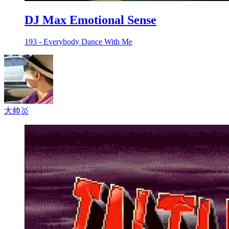
DJ Max Emotional Sense
193 - Everybody Dance With Me
大帅
🥇