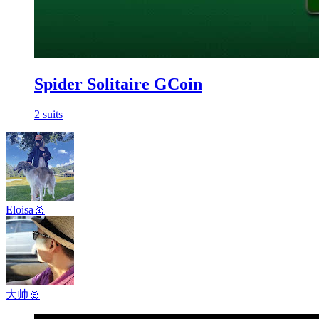
Spider Solitaire GCoin
2 suits
Eloisa
🥇
大帅
🥈