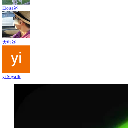
Eloisa
🥇
大帅
🥈
yi Soya
🥉