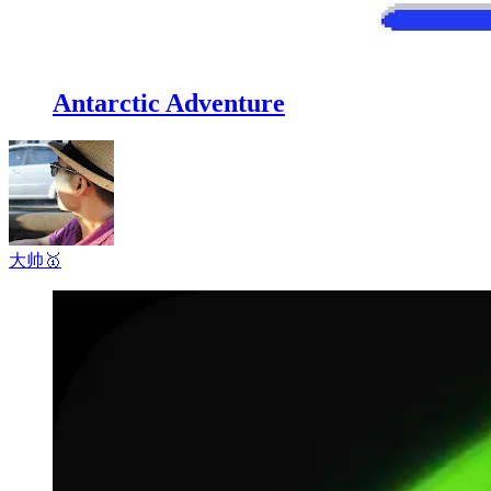
Antarctic Adventure
大帅
🥇