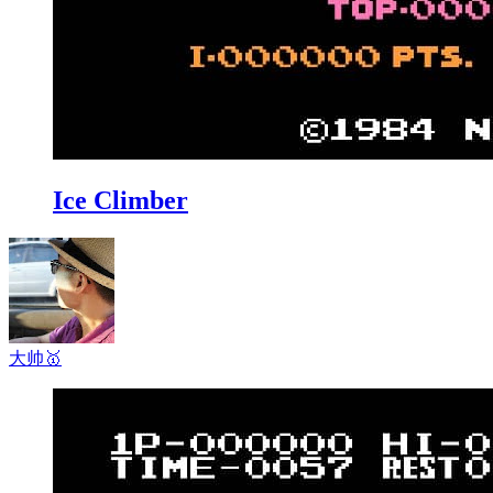
Ice Climber
大帅
🥇