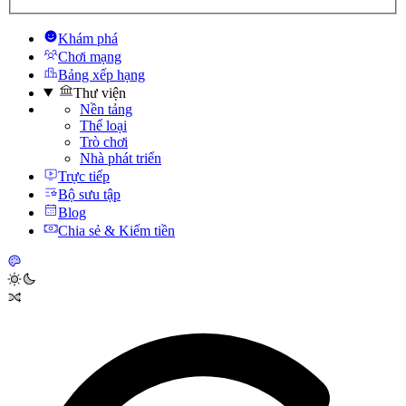
Khám phá
Chơi mạng
Bảng xếp hạng
Thư viện
Nền tảng
Thể loại
Trò chơi
Nhà phát triển
Trực tiếp
Bộ sưu tập
Blog
Chia sẻ & Kiếm tiền