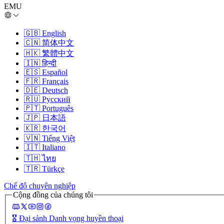
EMU
🇬🇧
English
🇨🇳
简体中文
🇭🇰
繁體中文
🇮🇳
हिन्दी
🇪🇸
Español
🇫🇷
Français
🇩🇪
Deutsch
🇷🇺
Русский
🇵🇹
Português
🇯🇵
日本語
🇰🇷
한국어
🇻🇳
Tiếng Việt
🇮🇹
Italiano
🇹🇭
ไทย
🇹🇷
Türkçe
Chế độ chuyên nghiệp
Cộng đồng của chúng tôi
🎖️
Đại sảnh Danh vọng huyền thoại