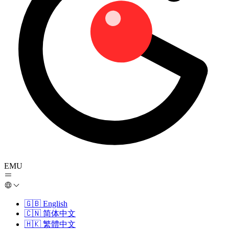
EMU
🇬🇧
English
🇨🇳
简体中文
🇭🇰
繁體中文