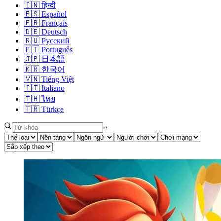
🇮🇳
हिन्दी
🇪🇸
Español
🇫🇷
Français
🇩🇪
Deutsch
🇷🇺
Русский
🇵🇹
Português
🇯🇵
日本語
🇰🇷
한국어
🇻🇳
Tiếng Việt
🇮🇹
Italiano
🇹🇭
ไทย
🇹🇷
Türkçe
↩︎