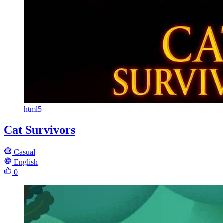
html5
Cat Survivors
Casual
English
0