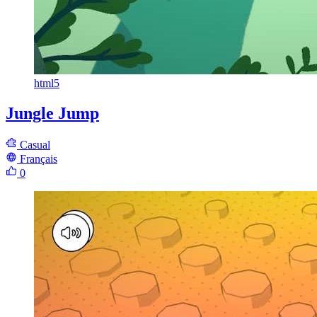
html5
Jungle Jump
Casual
Français
0