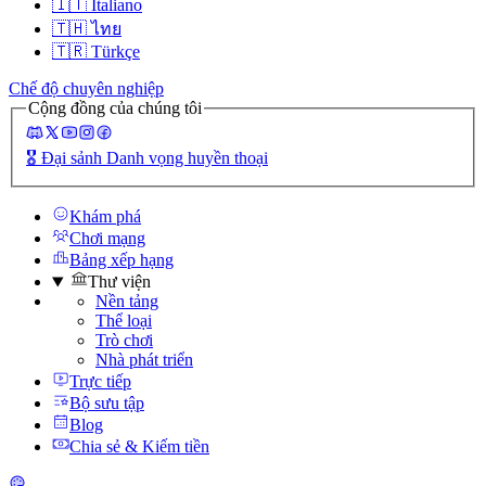
🇮🇹
Italiano
🇹🇭
ไทย
🇹🇷
Türkçe
Chế độ chuyên nghiệp
Cộng đồng của chúng tôi
🎖️
Đại sảnh Danh vọng huyền thoại
Khám phá
Chơi mạng
Bảng xếp hạng
Thư viện
Nền tảng
Thể loại
Trò chơi
Nhà phát triển
Trực tiếp
Bộ sưu tập
Blog
Chia sẻ & Kiếm tiền