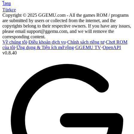
ไทย
Türkçe
Copyright © 2025 GGEMU.com - All the games ROM / programs
are submitted by users or collected from the internet, and the
copyrights belong to their respective owners. If you have any issues,
please email
support@ggemu.com
, and we will remove the
corresponding content.
Về chúng tôi
·
Điều khoản dịch vụ
·
Chính sách riêng tư
·
Chơi ROM
của tôi
·
Ứng dụng & Tiện ích mở rộng
·
GGEMU TV
·
OpenAPI
v
0.8.40