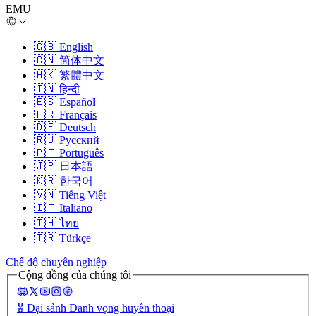
EMU
🇬🇧
English
🇨🇳
简体中文
🇭🇰
繁體中文
🇮🇳
हिन्दी
🇪🇸
Español
🇫🇷
Français
🇩🇪
Deutsch
🇷🇺
Русский
🇵🇹
Português
🇯🇵
日本語
🇰🇷
한국어
🇻🇳
Tiếng Việt
🇮🇹
Italiano
🇹🇭
ไทย
🇹🇷
Türkçe
Chế độ chuyên nghiệp
Cộng đồng của chúng tôi
🎖️
Đại sảnh Danh vọng huyền thoại