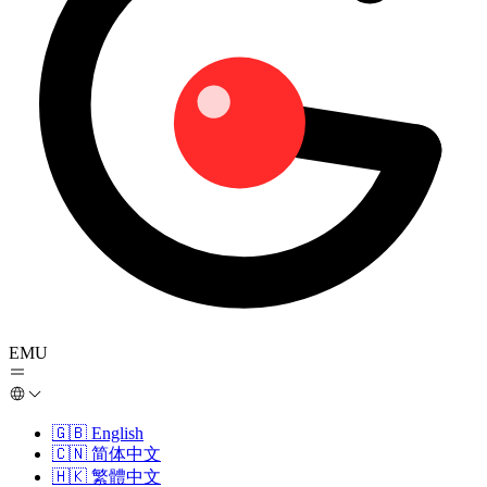
EMU
🇬🇧
English
🇨🇳
简体中文
🇭🇰
繁體中文