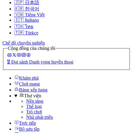
🇯🇵
日本語
🇰🇷
한국어
🇻🇳
Tiếng Việt
🇮🇹
Italiano
🇹🇭
ไทย
🇹🇷
Türkçe
Chế độ chuyên nghiệp
Cộng đồng của chúng tôi
🎖️
Đại sảnh Danh vọng huyền thoại
Khám phá
Chơi mạng
Bảng xếp hạng
Thư viện
Nền tảng
Thể loại
Trò chơi
Nhà phát triển
Trực tiếp
Bộ sưu tập