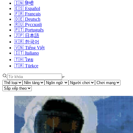
🇮🇳
हिन्दी
🇪🇸
Español
🇫🇷
Français
🇩🇪
Deutsch
🇷🇺
Русский
🇵🇹
Português
🇯🇵
日本語
🇰🇷
한국어
🇻🇳
Tiếng Việt
🇮🇹
Italiano
🇹🇭
ไทย
🇹🇷
Türkçe
↩︎