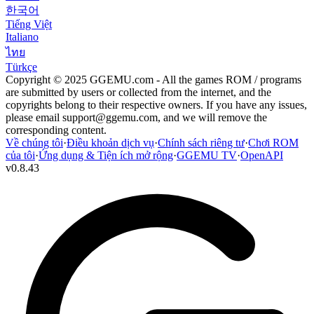
한국어
Tiếng Việt
Italiano
ไทย
Türkçe
Copyright © 2025 GGEMU.com - All the games ROM / programs
are submitted by users or collected from the internet, and the
copyrights belong to their respective owners. If you have any issues,
please email
support@ggemu.com
, and we will remove the
corresponding content.
Về chúng tôi
·
Điều khoản dịch vụ
·
Chính sách riêng tư
·
Chơi ROM
của tôi
·
Ứng dụng & Tiện ích mở rộng
·
GGEMU TV
·
OpenAPI
v
0.8.43