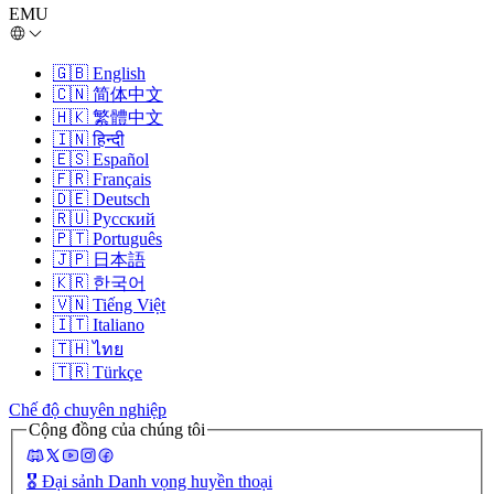
EMU
🇬🇧
English
🇨🇳
简体中文
🇭🇰
繁體中文
🇮🇳
हिन्दी
🇪🇸
Español
🇫🇷
Français
🇩🇪
Deutsch
🇷🇺
Русский
🇵🇹
Português
🇯🇵
日本語
🇰🇷
한국어
🇻🇳
Tiếng Việt
🇮🇹
Italiano
🇹🇭
ไทย
🇹🇷
Türkçe
Chế độ chuyên nghiệp
Cộng đồng của chúng tôi
🎖️
Đại sảnh Danh vọng huyền thoại