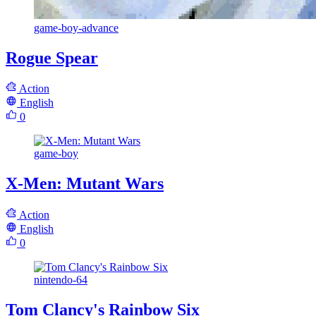
game-boy-advance
Rogue Spear
Action
English
0
game-boy
X-Men: Mutant Wars
Action
English
0
nintendo-64
Tom Clancy's Rainbow Six