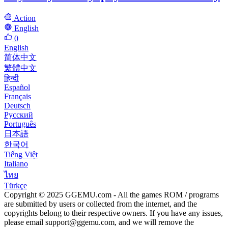
Action
English
0
English
简体中文
繁體中文
हिन्दी
Español
Français
Deutsch
Русский
Português
日本語
한국어
Tiếng Việt
Italiano
ไทย
Türkçe
Copyright © 2025 GGEMU.com - All the games ROM / programs
are submitted by users or collected from the internet, and the
copyrights belong to their respective owners. If you have any issues,
please email
support@ggemu.com
, and we will remove the