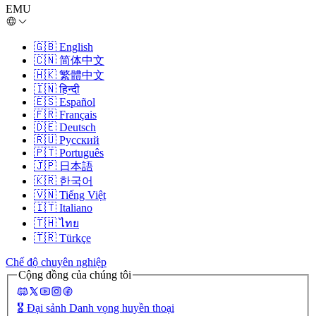
EMU
🇬🇧
English
🇨🇳
简体中文
🇭🇰
繁體中文
🇮🇳
हिन्दी
🇪🇸
Español
🇫🇷
Français
🇩🇪
Deutsch
🇷🇺
Русский
🇵🇹
Português
🇯🇵
日本語
🇰🇷
한국어
🇻🇳
Tiếng Việt
🇮🇹
Italiano
🇹🇭
ไทย
🇹🇷
Türkçe
Chế độ chuyên nghiệp
Cộng đồng của chúng tôi
🎖️
Đại sảnh Danh vọng huyền thoại