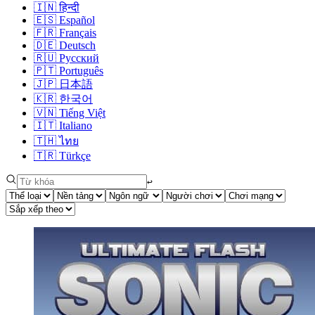
🇮🇳
हिन्दी
🇪🇸
Español
🇫🇷
Français
🇩🇪
Deutsch
🇷🇺
Русский
🇵🇹
Português
🇯🇵
日本語
🇰🇷
한국어
🇻🇳
Tiếng Việt
🇮🇹
Italiano
🇹🇭
ไทย
🇹🇷
Türkçe
↩︎