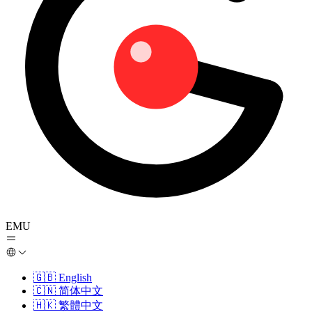
EMU
🇬🇧
English
🇨🇳
简体中文
🇭🇰
繁體中文