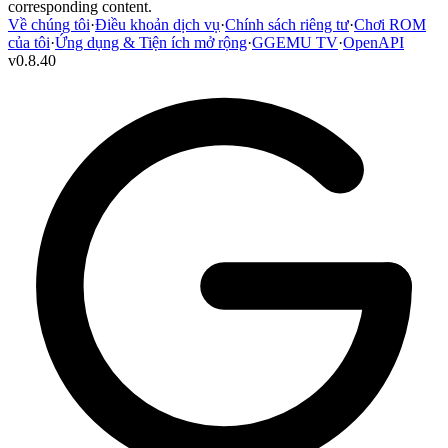
corresponding content.
Về chúng tôi
·
Điều khoản dịch vụ
·
Chính sách riêng tư
·
Chơi ROM
của tôi
·
Ứng dụng & Tiện ích mở rộng
·
GGEMU TV
·
OpenAPI
v
0.8.40