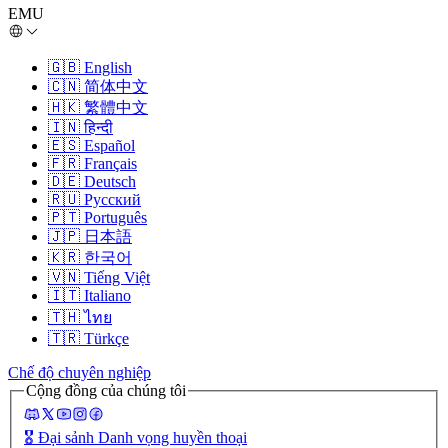
EMU
🇬🇧
English
🇨🇳
简体中文
🇭🇰
繁體中文
🇮🇳
हिन्दी
🇪🇸
Español
🇫🇷
Français
🇩🇪
Deutsch
🇷🇺
Русский
🇵🇹
Português
🇯🇵
日本語
🇰🇷
한국어
🇻🇳
Tiếng Việt
🇮🇹
Italiano
🇹🇭
ไทย
🇹🇷
Türkçe
Chế độ chuyên nghiệp
Cộng đồng của chúng tôi
🎖️
Đại sảnh Danh vọng huyền thoại