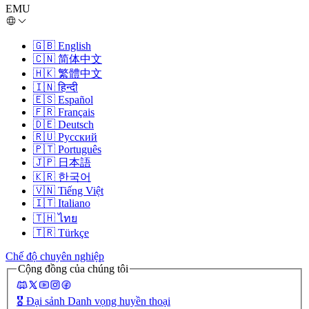
EMU
🇬🇧
English
🇨🇳
简体中文
🇭🇰
繁體中文
🇮🇳
हिन्दी
🇪🇸
Español
🇫🇷
Français
🇩🇪
Deutsch
🇷🇺
Русский
🇵🇹
Português
🇯🇵
日本語
🇰🇷
한국어
🇻🇳
Tiếng Việt
🇮🇹
Italiano
🇹🇭
ไทย
🇹🇷
Türkçe
Chế độ chuyên nghiệp
Cộng đồng của chúng tôi
🎖️
Đại sảnh Danh vọng huyền thoại