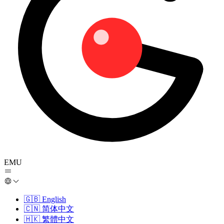
EMU
🇬🇧
English
🇨🇳
简体中文
🇭🇰
繁體中文