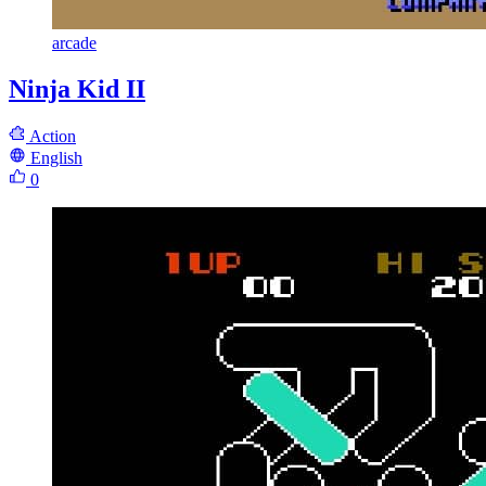
arcade
Ninja Kid II
Action
English
0