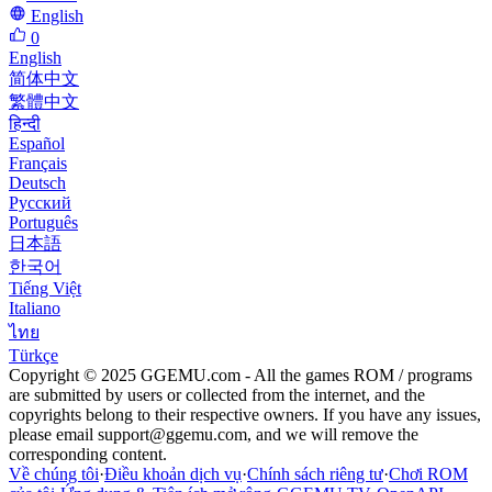
English
0
English
简体中文
繁體中文
हिन्दी
Español
Français
Deutsch
Русский
Português
日本語
한국어
Tiếng Việt
Italiano
ไทย
Türkçe
Copyright © 2025 GGEMU.com - All the games ROM / programs
are submitted by users or collected from the internet, and the
copyrights belong to their respective owners. If you have any issues,
please email
support@ggemu.com
, and we will remove the
corresponding content.
Về chúng tôi
·
Điều khoản dịch vụ
·
Chính sách riêng tư
·
Chơi ROM