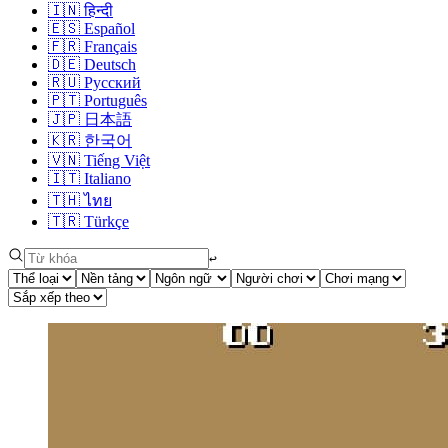
🇮🇳
हिन्दी
🇪🇸
Español
🇫🇷
Français
🇩🇪
Deutsch
🇷🇺
Русский
🇵🇹
Português
🇯🇵
日本語
🇰🇷
한국어
🇻🇳
Tiếng Việt
🇮🇹
Italiano
🇹🇭
ไทย
🇹🇷
Türkçe
↩︎