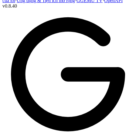
của tôi
·
Ứng dụng & Tiện ích mở rộng
·
GGEMU TV
·
OpenAPI
v
0.8.40