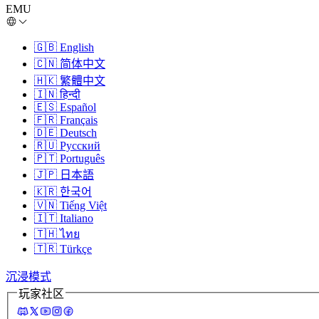
EMU
🇬🇧
English
🇨🇳
简体中文
🇭🇰
繁體中文
🇮🇳
हिन्दी
🇪🇸
Español
🇫🇷
Français
🇩🇪
Deutsch
🇷🇺
Русский
🇵🇹
Português
🇯🇵
日本語
🇰🇷
한국어
🇻🇳
Tiếng Việt
🇮🇹
Italiano
🇹🇭
ไทย
🇹🇷
Türkçe
沉浸模式
玩家社区