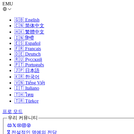
EMU
🇬🇧
English
🇨🇳
简体中文
🇭🇰
繁體中文
🇮🇳
हिन्दी
🇪🇸
Español
🇫🇷
Français
🇩🇪
Deutsch
🇷🇺
Русский
🇵🇹
Português
🇯🇵
日本語
🇰🇷
한국어
🇻🇳
Tiếng Việt
🇮🇹
Italiano
🇹🇭
ไทย
🇹🇷
Türkçe
프로 모드
우리 커뮤니티
🎖️
전설적인 명예의 전당