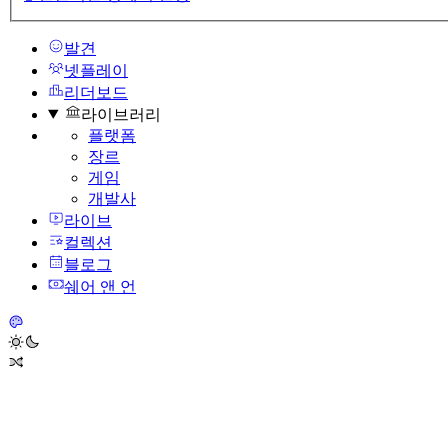
발견
넷플레이
리더보드
라이브러리
플랫폼
장르
게임
개발사
라이브
컬렉션
블로그
쉐어 앤 언