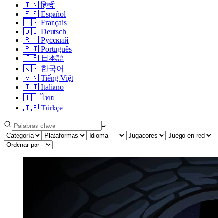
🇮🇳
हिन्दी
🇪🇸
Español
🇫🇷
Français
🇩🇪
Deutsch
🇷🇺
Русский
🇵🇹
Português
🇯🇵
日本語
🇰🇷
한국어
🇻🇳
Tiếng Việt
🇮🇹
Italiano
🇹🇭
ไทย
🇹🇷
Türkçe
↩︎