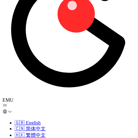
EMU
🇬🇧
English
🇨🇳
简体中文
🇭🇰
繁體中文