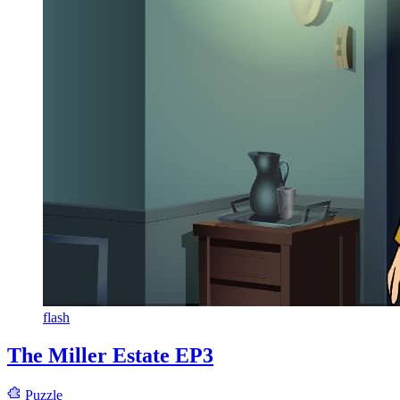
flash
The Miller Estate EP3
Puzzle