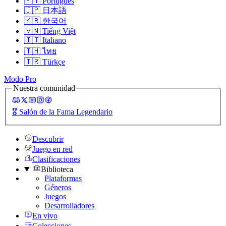
🇵🇹
Português
🇯🇵
日本語
🇰🇷
한국어
🇻🇳
Tiếng Việt
🇮🇹
Italiano
🇹🇭
ไทย
🇹🇷
Türkçe
Modo Pro
Nuestra comunidad
🎖️
Salón de la Fama Legendario
Descubrir
Juego en red
Clasificaciones
Biblioteca
Plataformas
Géneros
Juegos
Desarrolladores
En vivo
Colecciones