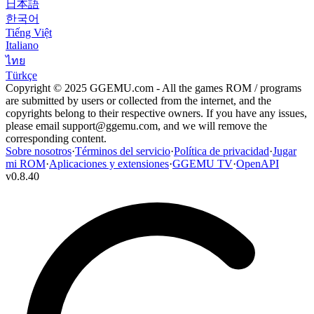
日本語
한국어
Tiếng Việt
Italiano
ไทย
Türkçe
Copyright © 2025 GGEMU.com - All the games ROM / programs
are submitted by users or collected from the internet, and the
copyrights belong to their respective owners. If you have any issues,
please email
support@ggemu.com
, and we will remove the
corresponding content.
Sobre nosotros
·
Términos del servicio
·
Política de privacidad
·
Jugar
mi ROM
·
Aplicaciones y extensiones
·
GGEMU TV
·
OpenAPI
v
0.8.40