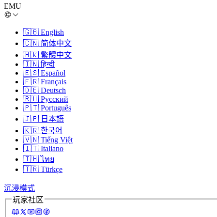
EMU
🇬🇧
English
🇨🇳
简体中文
🇭🇰
繁體中文
🇮🇳
हिन्दी
🇪🇸
Español
🇫🇷
Français
🇩🇪
Deutsch
🇷🇺
Русский
🇵🇹
Português
🇯🇵
日本語
🇰🇷
한국어
🇻🇳
Tiếng Việt
🇮🇹
Italiano
🇹🇭
ไทย
🇹🇷
Türkçe
沉浸模式
玩家社区