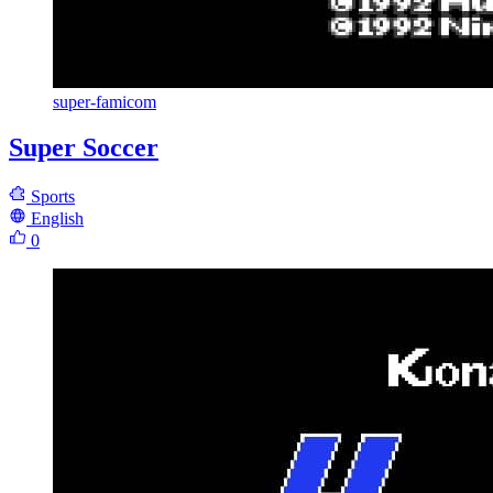
super-famicom
Super Soccer
Sports
English
0