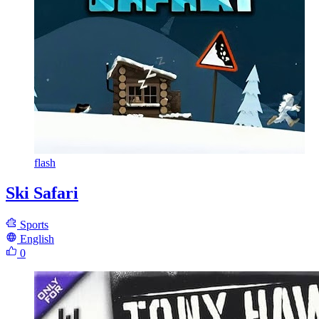
flash
Ski Safari
Sports
English
0