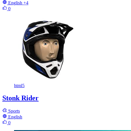
English
+4
0
html5
Stonk Rider
Sports
English
0