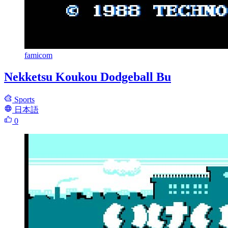
famicom
Nekketsu Koukou Dodgeball Bu
Sports
日本語
0