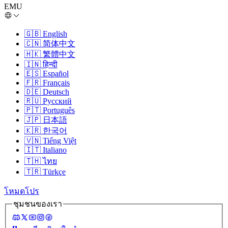
EMU
🇬🇧
English
🇨🇳
简体中文
🇭🇰
繁體中文
🇮🇳
हिन्दी
🇪🇸
Español
🇫🇷
Français
🇩🇪
Deutsch
🇷🇺
Русский
🇵🇹
Português
🇯🇵
日本語
🇰🇷
한국어
🇻🇳
Tiếng Việt
🇮🇹
Italiano
🇹🇭
ไทย
🇹🇷
Türkçe
โหมดโปร
ชุมชนของเรา