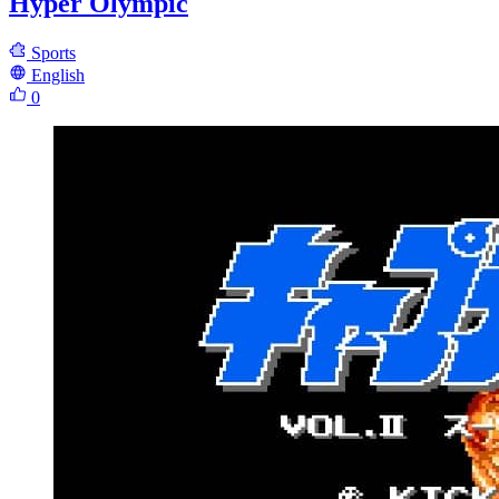
Hyper Olympic
Sports
English
0