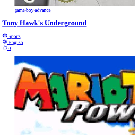
game-boy-advance
Tony Hawk's Underground
Sports
English
0