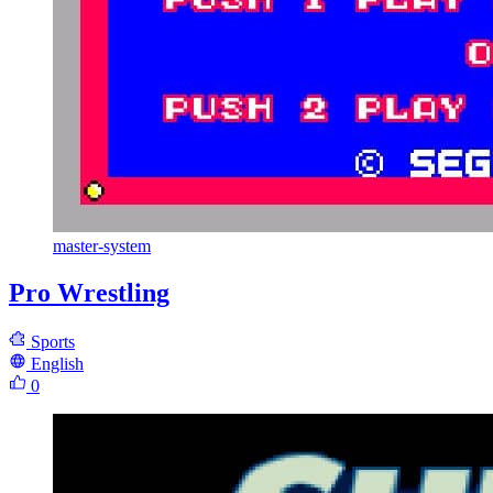
master-system
Pro Wrestling
Sports
English
0