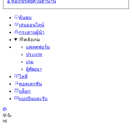
🎖️
หอเกียรติยศในตํานาน
ค้นพบ
เล่นออนไลน์
กระดานผู้นํา
คลังเกม
แพลตฟอร์ม
ประเภท
เกม
ผู้พัฒนา
ไลฟ์
คอลเลกชัน
บล็อก
แบ่งปันและรับ