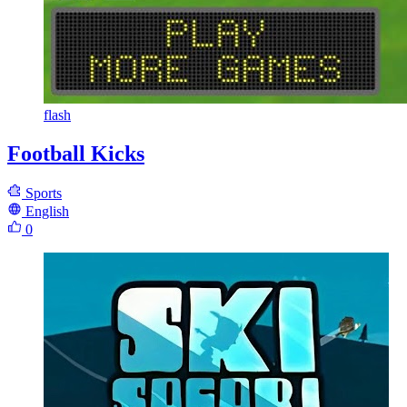
flash
Football Kicks
Sports
English
0