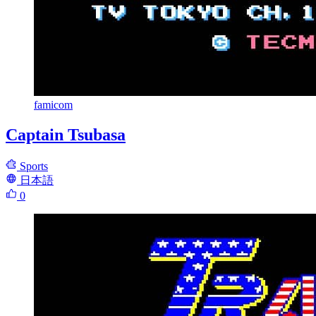
famicom
Captain Tsubasa
Sports
日本語
0