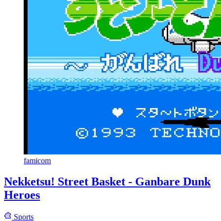
famicom
Nekketsu! Street Basket - Ganbare Dunk
Heroes
Sports