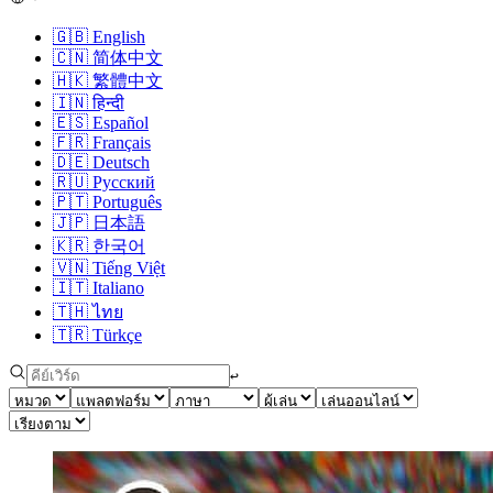
🇬🇧
English
🇨🇳
简体中文
🇭🇰
繁體中文
🇮🇳
हिन्दी
🇪🇸
Español
🇫🇷
Français
🇩🇪
Deutsch
🇷🇺
Русский
🇵🇹
Português
🇯🇵
日本語
🇰🇷
한국어
🇻🇳
Tiếng Việt
🇮🇹
Italiano
🇹🇭
ไทย
🇹🇷
Türkçe
↩︎