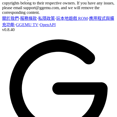
copyrights belong to their respective owners. If you have any issues,
please email
support@ggemu.com
, and we will remove the
corresponding content.
關於我們
·
服務條款
·
私隱政策
·
玩本地遊戲 ROM
·
應用程式與擴
充功能
·
GGEMU TV
·
OpenAPI
v
0.8.40