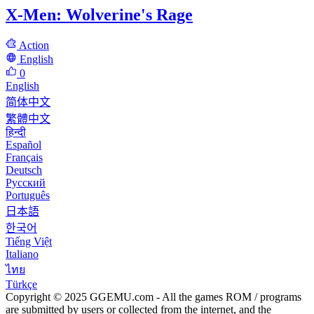
X-Men: Wolverine's Rage
Action
English
0
English
简体中文
繁體中文
हिन्दी
Español
Français
Deutsch
Русский
Português
日本語
한국어
Tiếng Việt
Italiano
ไทย
Türkçe
Copyright © 2025 GGEMU.com - All the games ROM / programs
are submitted by users or collected from the internet, and the