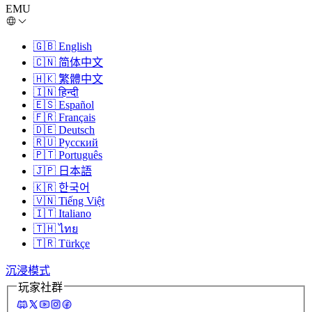
EMU
🇬🇧
English
🇨🇳
简体中文
🇭🇰
繁體中文
🇮🇳
हिन्दी
🇪🇸
Español
🇫🇷
Français
🇩🇪
Deutsch
🇷🇺
Русский
🇵🇹
Português
🇯🇵
日本語
🇰🇷
한국어
🇻🇳
Tiếng Việt
🇮🇹
Italiano
🇹🇭
ไทย
🇹🇷
Türkçe
沉浸模式
玩家社群