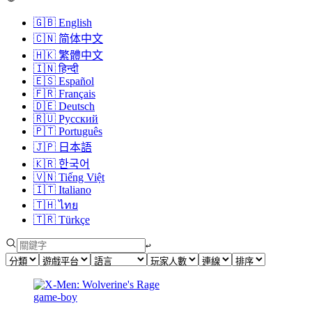
🇬🇧
English
🇨🇳
简体中文
🇭🇰
繁體中文
🇮🇳
हिन्दी
🇪🇸
Español
🇫🇷
Français
🇩🇪
Deutsch
🇷🇺
Русский
🇵🇹
Português
🇯🇵
日本語
🇰🇷
한국어
🇻🇳
Tiếng Việt
🇮🇹
Italiano
🇹🇭
ไทย
🇹🇷
Türkçe
↩︎
game-boy