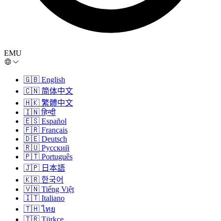
EMU
🇬🇧
English
🇨🇳
简体中文
🇭🇰
繁體中文
🇮🇳
हिन्दी
🇪🇸
Español
🇫🇷
Français
🇩🇪
Deutsch
🇷🇺
Русский
🇵🇹
Português
🇯🇵
日本語
🇰🇷
한국어
🇻🇳
Tiếng Việt
🇮🇹
Italiano
🇹🇭
ไทย
🇹🇷
Türkçe