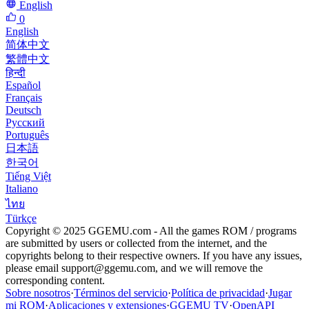
English
0
English
简体中文
繁體中文
हिन्दी
Español
Français
Deutsch
Русский
Português
日本語
한국어
Tiếng Việt
Italiano
ไทย
Türkçe
Copyright © 2025 GGEMU.com - All the games ROM / programs
are submitted by users or collected from the internet, and the
copyrights belong to their respective owners. If you have any issues,
please email
support@ggemu.com
, and we will remove the
corresponding content.
Sobre nosotros
·
Términos del servicio
·
Política de privacidad
·
Jugar
mi ROM
·
Aplicaciones y extensiones
·
GGEMU TV
·
OpenAPI