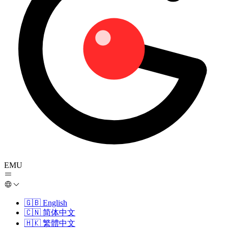
EMU
🇬🇧
English
🇨🇳
简体中文
🇭🇰
繁體中文