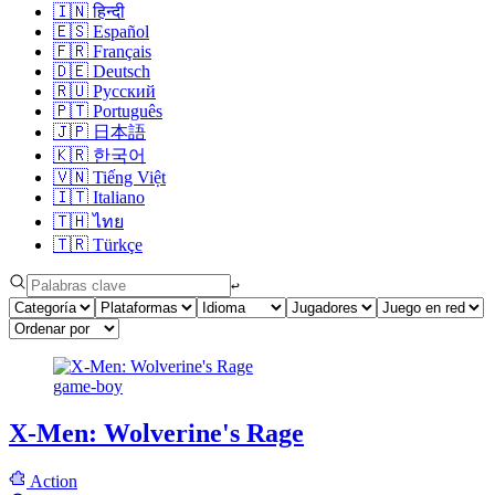
🇮🇳
हिन्दी
🇪🇸
Español
🇫🇷
Français
🇩🇪
Deutsch
🇷🇺
Русский
🇵🇹
Português
🇯🇵
日本語
🇰🇷
한국어
🇻🇳
Tiếng Việt
🇮🇹
Italiano
🇹🇭
ไทย
🇹🇷
Türkçe
↩︎
game-boy
X-Men: Wolverine's Rage
Action