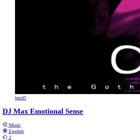
html5
DJ Max Emotional Sense
Music
English
2