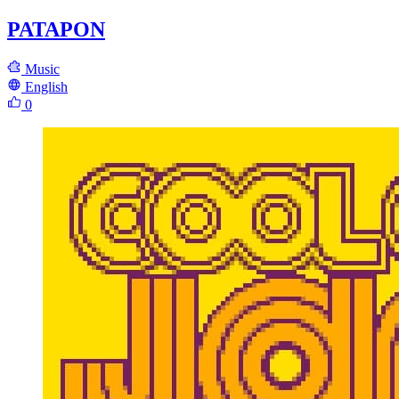
PATAPON
Music
English
0