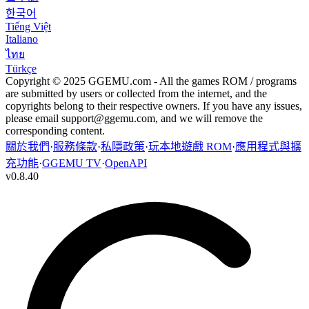
한국어
Tiếng Việt
Italiano
ไทย
Türkçe
Copyright © 2025 GGEMU.com - All the games ROM / programs
are submitted by users or collected from the internet, and the
copyrights belong to their respective owners. If you have any issues,
please email
support@ggemu.com
, and we will remove the
corresponding content.
關於我們
·
服務條款
·
私隱政策
·
玩本地遊戲 ROM
·
應用程式與擴
充功能
·
GGEMU TV
·
OpenAPI
v
0.8.40