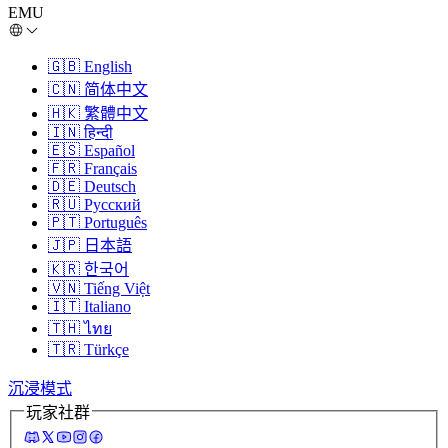
EMU
🇬🇧
English
🇨🇳
简体中文
🇭🇰
繁體中文
🇮🇳
हिन्दी
🇪🇸
Español
🇫🇷
Français
🇩🇪
Deutsch
🇷🇺
Русский
🇵🇹
Português
🇯🇵
日本語
🇰🇷
한국어
🇻🇳
Tiếng Việt
🇮🇹
Italiano
🇹🇭
ไทย
🇹🇷
Türkçe
沉浸模式
玩家社群