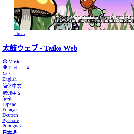
html5
太鼓ウェブ - Taiko Web
Music
English
+4
5
English
简体中文
繁體中文
हिन्दी
Español
Français
Deutsch
Русский
Português
日本語