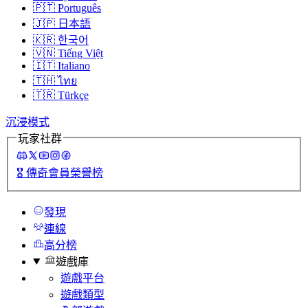
🇵🇹
Português
🇯🇵
日本語
🇰🇷
한국어
🇻🇳
Tiếng Việt
🇮🇹
Italiano
🇹🇭
ไทย
🇹🇷
Türkçe
沉浸模式
玩家社群
🎖️
傳奇會員榮譽榜
發現
連線
高分榜
遊戲庫
遊戲平台
遊戲類型