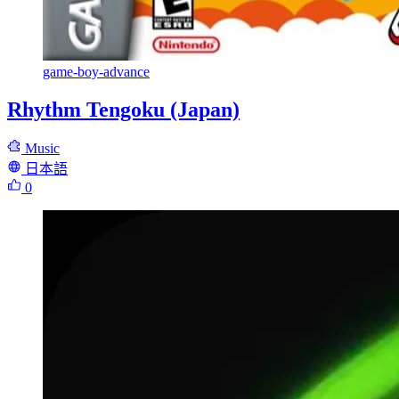
game-boy-advance
Rhythm Tengoku (Japan)
Music
日本語
0