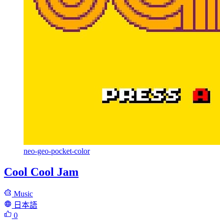
neo-geo-pocket-color
Cool Cool Jam
Music
日本語
0