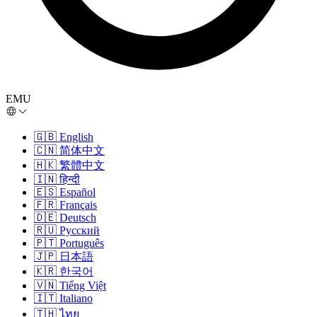
EMU
🇬🇧
English
🇨🇳
简体中文
🇭🇰
繁體中文
🇮🇳
हिन्दी
🇪🇸
Español
🇫🇷
Français
🇩🇪
Deutsch
🇷🇺
Русский
🇵🇹
Português
🇯🇵
日本語
🇰🇷
한국어
🇻🇳
Tiếng Việt
🇮🇹
Italiano
🇹🇭
ไทย