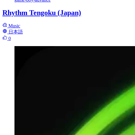
Rhythm Tengoku (Japan)
Music
日本語
0