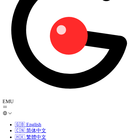
EMU
🇬🇧
English
🇨🇳
简体中文
🇭🇰
繁體中文