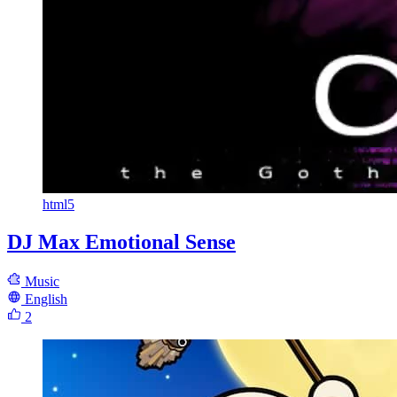
html5
DJ Max Emotional Sense
Music
English
2