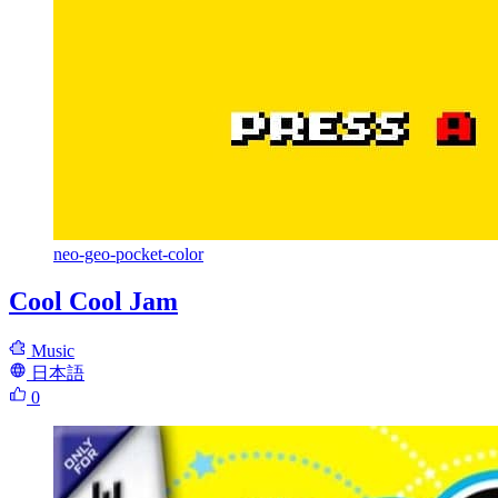
neo-geo-pocket-color
Cool Cool Jam
Music
日本語
0