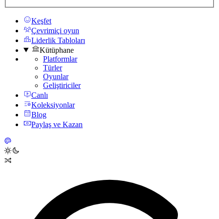
Keşfet
Çevrimiçi oyun
Liderlik Tabloları
Kütüphane
Platformlar
Türler
Oyunlar
Geliştiriciler
Canlı
Koleksiyonlar
Blog
Paylaş ve Kazan