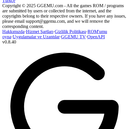
Türkçe
Copyright © 2025 GGEMU.com - All the games ROM / programs
are submitted by users or collected from the internet, and the
copyrights belong to their respective owners. If you have any issues,
please email
support@ggemu.com
, and we will remove the
corresponding content.
Hakkımızda
·
Hizmet Şartları
·
Gizlilik Politikası
·
ROM'umu
oyna
·
Uygulamalar ve Uzantılar
·
GGEMU TV
·
OpenAPI
v
0.8.40