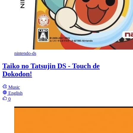
nintendo-ds
Taiko no Tatsujin DS - Touch de
Dokodon!
Music
English
0