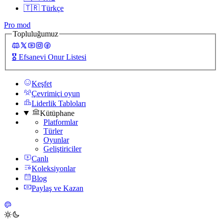
🇹🇷
Türkçe
Pro mod
Topluluğumuz
🎖️
Efsanevi Onur Listesi
Keşfet
Çevrimiçi oyun
Liderlik Tabloları
Kütüphane
Platformlar
Türler
Oyunlar
Geliştiriciler
Canlı
Koleksiyonlar
Blog
Paylaş ve Kazan