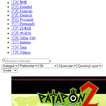
🇮🇳
हिन्दी
🇪🇸
Español
🇫🇷
Français
🇩🇪
Deutsch
🇷🇺
Русский
🇵🇹
Português
🇯🇵
日本語
🇰🇷
한국어
🇻🇳
Tiếng Việt
🇮🇹
Italiano
🇹🇭
ไทย
🇹🇷
Türkçe
↩︎