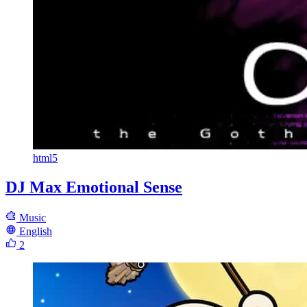
html5
DJ Max Emotional Sense
Music
English
2