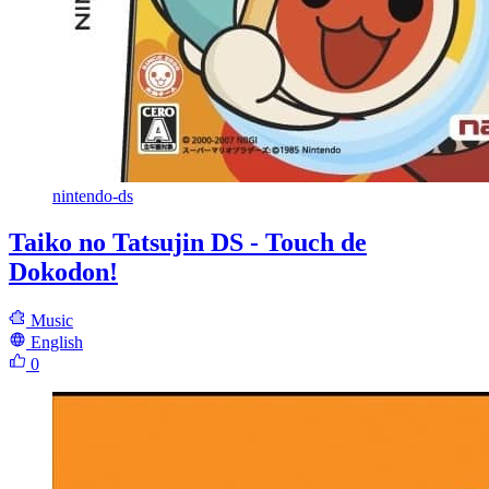
nintendo-ds
Taiko no Tatsujin DS - Touch de
Dokodon!
Music
English
0