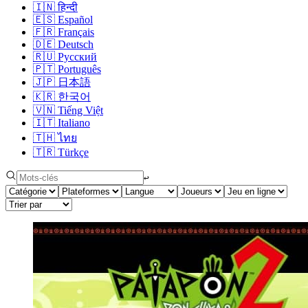
🇮🇳
हिन्दी
🇪🇸
Español
🇫🇷
Français
🇩🇪
Deutsch
🇷🇺
Русский
🇵🇹
Português
🇯🇵
日本語
🇰🇷
한국어
🇻🇳
Tiếng Việt
🇮🇹
Italiano
🇹🇭
ไทย
🇹🇷
Türkçe
↩︎