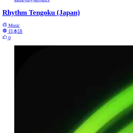
Rhythm Tengoku (Japan)
Music
日本語
0