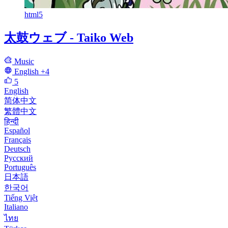
html5
太鼓ウェブ - Taiko Web
Music
English
+4
5
English
简体中文
繁體中文
हिन्दी
Español
Français
Deutsch
Русский
Português
日本語
한국어
Tiếng Việt
Italiano
ไทย