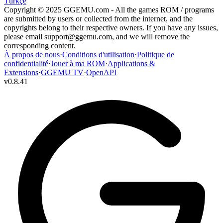
Türkçe
Copyright © 2025 GGEMU.com - All the games ROM / programs
are submitted by users or collected from the internet, and the
copyrights belong to their respective owners. If you have any issues,
please email
support@ggemu.com
, and we will remove the
corresponding content.
À propos de nous
·
Conditions d'utilisation
·
Politique de
confidentialité
·
Jouer à ma ROM
·
Applications &
Extensions
·
GGEMU TV
·
OpenAPI
v
0.8.41