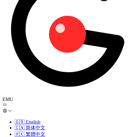
EMU
🇬🇧
English
🇨🇳
简体中文
🇭🇰
繁體中文