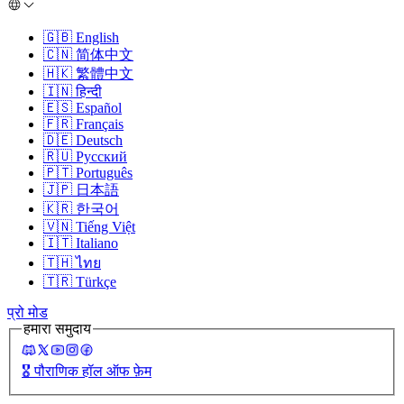
🇬🇧
English
🇨🇳
简体中文
🇭🇰
繁體中文
🇮🇳
हिन्दी
🇪🇸
Español
🇫🇷
Français
🇩🇪
Deutsch
🇷🇺
Русский
🇵🇹
Português
🇯🇵
日本語
🇰🇷
한국어
🇻🇳
Tiếng Việt
🇮🇹
Italiano
🇹🇭
ไทย
🇹🇷
Türkçe
प्रो मोड
हमारा समुदाय
🎖️
पौराणिक हॉल ऑफ फ़ेम