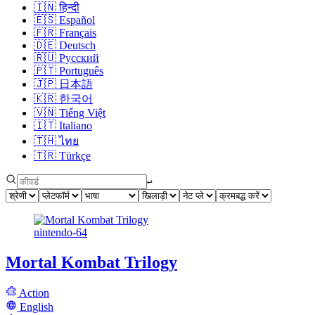
🇮🇳
हिन्दी
🇪🇸
Español
🇫🇷
Français
🇩🇪
Deutsch
🇷🇺
Русский
🇵🇹
Português
🇯🇵
日本語
🇰🇷
한국어
🇻🇳
Tiếng Việt
🇮🇹
Italiano
🇹🇭
ไทย
🇹🇷
Türkçe
↩︎
nintendo-64
Mortal Kombat Trilogy
Action
English