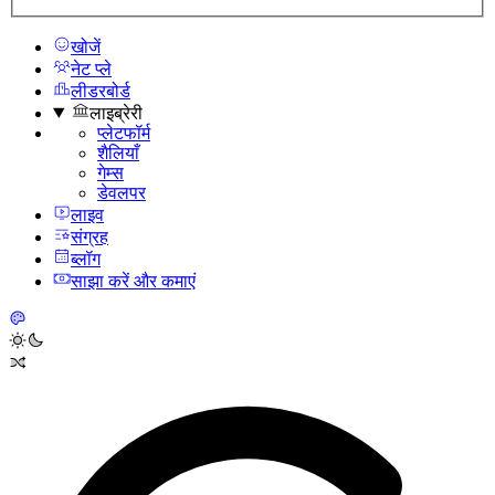
खोजें
नेट प्ले
लीडरबोर्ड
लाइब्रेरी
प्लेटफॉर्म
शैलियाँ
गेम्स
डेवलपर
लाइव
संग्रह
ब्लॉग
साझा करें और कमाएं