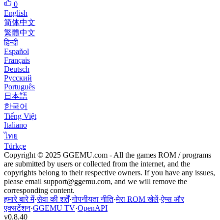
0
English
简体中文
繁體中文
हिन्दी
Español
Français
Deutsch
Русский
Português
日本語
한국어
Tiếng Việt
Italiano
ไทย
Türkçe
Copyright © 2025 GGEMU.com - All the games ROM / programs
are submitted by users or collected from the internet, and the
copyrights belong to their respective owners. If you have any issues,
please email
support@ggemu.com
, and we will remove the
corresponding content.
हमारे बारे में
·
सेवा की शर्तें
·
गोपनीयता नीति
·
मेरा ROM खेलें
·
ऐप्स और
एक्सटेंशन
·
GGEMU TV
·
OpenAPI
v
0.8.40