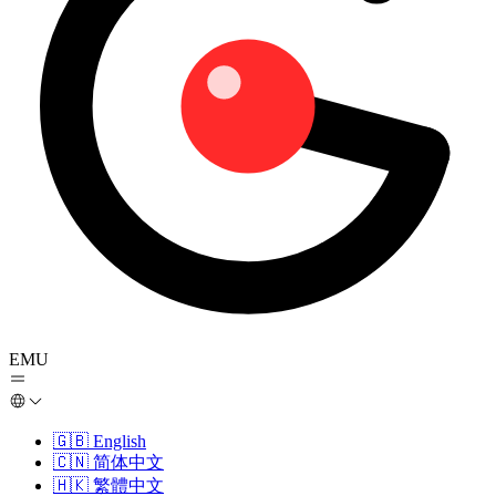
EMU
🇬🇧
English
🇨🇳
简体中文
🇭🇰
繁體中文