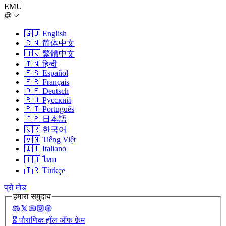
EMU
🇬🇧
English
🇨🇳
简体中文
🇭🇰
繁體中文
🇮🇳
हिन्दी
🇪🇸
Español
🇫🇷
Français
🇩🇪
Deutsch
🇷🇺
Русский
🇵🇹
Português
🇯🇵
日本語
🇰🇷
한국어
🇻🇳
Tiếng Việt
🇮🇹
Italiano
🇹🇭
ไทย
🇹🇷
Türkçe
प्रो मोड
हमारा समुदाय
🎖️
पौराणिक हॉल ऑफ फ़ेम