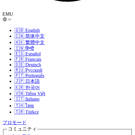
EMU
🇬🇧
English
🇨🇳
简体中文
🇭🇰
繁體中文
🇮🇳
हिन्दी
🇪🇸
Español
🇫🇷
Français
🇩🇪
Deutsch
🇷🇺
Русский
🇵🇹
Português
🇯🇵
日本語
🇰🇷
한국어
🇻🇳
Tiếng Việt
🇮🇹
Italiano
🇹🇭
ไทย
🇹🇷
Türkçe
プロモード
コミュニティ