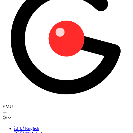
EMU
🇬🇧
English