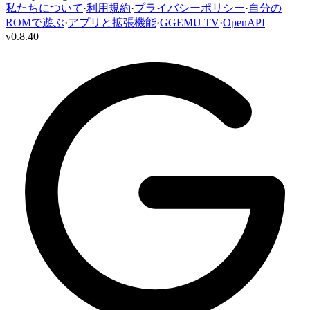
私たちについて
·
利用規約
·
プライバシーポリシー
·
自分の
ROMで遊ぶ
·
アプリと拡張機能
·
GGEMU TV
·
OpenAPI
v
0.8.40