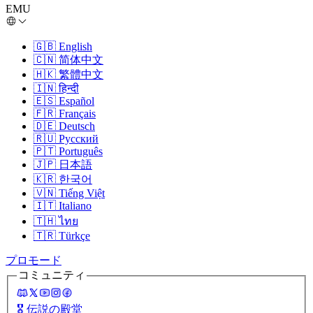
EMU
🇬🇧
English
🇨🇳
简体中文
🇭🇰
繁體中文
🇮🇳
हिन्दी
🇪🇸
Español
🇫🇷
Français
🇩🇪
Deutsch
🇷🇺
Русский
🇵🇹
Português
🇯🇵
日本語
🇰🇷
한국어
🇻🇳
Tiếng Việt
🇮🇹
Italiano
🇹🇭
ไทย
🇹🇷
Türkçe
プロモード
コミュニティ
🎖️
伝説の殿堂