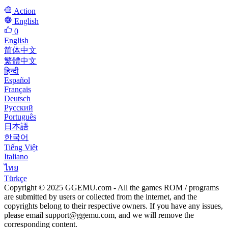
Action
English
0
English
简体中文
繁體中文
हिन्दी
Español
Français
Deutsch
Русский
Português
日本語
한국어
Tiếng Việt
Italiano
ไทย
Türkçe
Copyright © 2025 GGEMU.com - All the games ROM / programs
are submitted by users or collected from the internet, and the
copyrights belong to their respective owners. If you have any issues,
please email
support@ggemu.com
, and we will remove the
corresponding content.