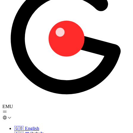
EMU
🇬🇧
English