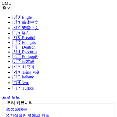
EMU
🇬🇧
English
🇨🇳
简体中文
🇭🇰
繁體中文
🇮🇳
हिन्दी
🇪🇸
Español
🇫🇷
Français
🇩🇪
Deutsch
🇷🇺
Русский
🇵🇹
Português
🇯🇵
日本語
🇰🇷
한국어
🇻🇳
Tiếng Việt
🇮🇹
Italiano
🇹🇭
ไทย
🇹🇷
Türkçe
프로 모드
우리 커뮤니티
🎖️
전설적인 명예의 전당