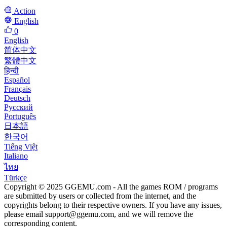
Action
English
0
English
简体中文
繁體中文
हिन्दी
Español
Français
Deutsch
Русский
Português
日本語
한국어
Tiếng Việt
Italiano
ไทย
Türkçe
Copyright © 2025 GGEMU.com - All the games ROM / programs
are submitted by users or collected from the internet, and the
copyrights belong to their respective owners. If you have any issues,
please email
support@ggemu.com
, and we will remove the
corresponding content.