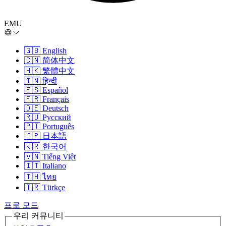
EMU
🇬🇧
English
🇨🇳
简体中文
🇭🇰
繁體中文
🇮🇳
हिन्दी
🇪🇸
Español
🇫🇷
Français
🇩🇪
Deutsch
🇷🇺
Русский
🇵🇹
Português
🇯🇵
日本語
🇰🇷
한국어
🇻🇳
Tiếng Việt
🇮🇹
Italiano
🇹🇭
ไทย
🇹🇷
Türkçe
프로 모드
우리 커뮤니티