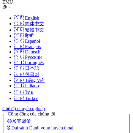
EMU
🇬🇧
English
🇨🇳
简体中文
🇭🇰
繁體中文
🇮🇳
हिन्दी
🇪🇸
Español
🇫🇷
Français
🇩🇪
Deutsch
🇷🇺
Русский
🇵🇹
Português
🇯🇵
日本語
🇰🇷
한국어
🇻🇳
Tiếng Việt
🇮🇹
Italiano
🇹🇭
ไทย
🇹🇷
Türkçe
Chế độ chuyên nghiệp
Cộng đồng của chúng tôi
🎖️
Đại sảnh Danh vọng huyền thoại