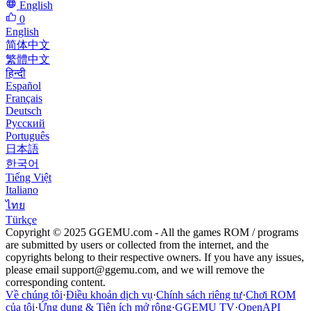
English
0
English
简体中文
繁體中文
हिन्दी
Español
Français
Deutsch
Русский
Português
日本語
한국어
Tiếng Việt
Italiano
ไทย
Türkçe
Copyright © 2025 GGEMU.com - All the games ROM / programs
are submitted by users or collected from the internet, and the
copyrights belong to their respective owners. If you have any issues,
please email
support@ggemu.com
, and we will remove the
corresponding content.
Về chúng tôi
·
Điều khoản dịch vụ
·
Chính sách riêng tư
·
Chơi ROM
của tôi
·
Ứng dụng & Tiện ích mở rộng
·
GGEMU TV
·
OpenAPI