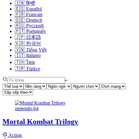
🇮🇳
हिन्दी
🇪🇸
Español
🇫🇷
Français
🇩🇪
Deutsch
🇷🇺
Русский
🇵🇹
Português
🇯🇵
日本語
🇰🇷
한국어
🇻🇳
Tiếng Việt
🇮🇹
Italiano
🇹🇭
ไทย
🇹🇷
Türkçe
↩︎
nintendo-64
Mortal Kombat Trilogy
Action