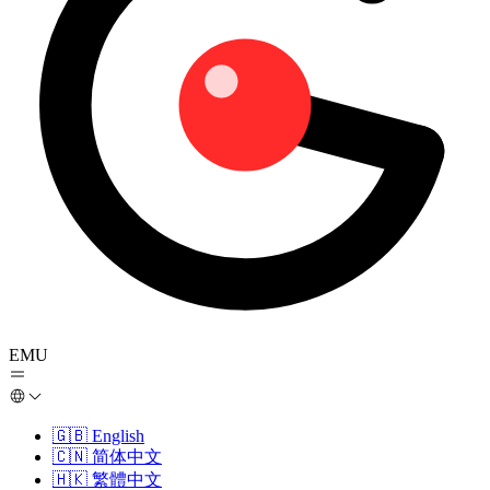
EMU
🇬🇧
English
🇨🇳
简体中文
🇭🇰
繁體中文