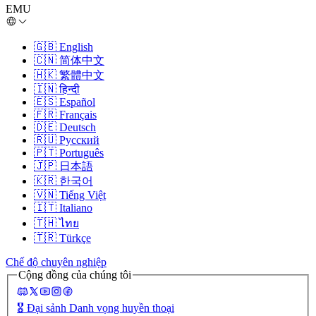
EMU
🇬🇧
English
🇨🇳
简体中文
🇭🇰
繁體中文
🇮🇳
हिन्दी
🇪🇸
Español
🇫🇷
Français
🇩🇪
Deutsch
🇷🇺
Русский
🇵🇹
Português
🇯🇵
日本語
🇰🇷
한국어
🇻🇳
Tiếng Việt
🇮🇹
Italiano
🇹🇭
ไทย
🇹🇷
Türkçe
Chế độ chuyên nghiệp
Cộng đồng của chúng tôi
🎖️
Đại sảnh Danh vọng huyền thoại