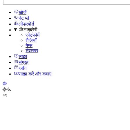
खोजें
नेट प्ले
लीडरबोर्ड
लाइब्रेरी
प्लेटफॉर्म
शैलियाँ
गेम्स
डेवलपर
लाइव
संग्रह
ब्लॉग
साझा करें और कमाएं