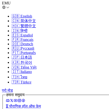
EMU
🇬🇧
English
🇨🇳
简体中文
🇭🇰
繁體中文
🇮🇳
हिन्दी
🇪🇸
Español
🇫🇷
Français
🇩🇪
Deutsch
🇷🇺
Русский
🇵🇹
Português
🇯🇵
日本語
🇰🇷
한국어
🇻🇳
Tiếng Việt
🇮🇹
Italiano
🇹🇭
ไทย
🇹🇷
Türkçe
प्रो मोड
हमारा समुदाय
🎖️
पौराणिक हॉल ऑफ फ़ेम