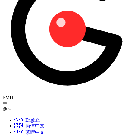
EMU
🇬🇧
English
🇨🇳
简体中文
🇭🇰
繁體中文