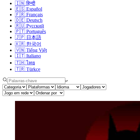
🇮🇳
हिन्दी
🇪🇸
Español
🇫🇷
Français
🇩🇪
Deutsch
🇷🇺
Русский
🇵🇹
Português
🇯🇵
日本語
🇰🇷
한국어
🇻🇳
Tiếng Việt
🇮🇹
Italiano
🇹🇭
ไทย
🇹🇷
Türkçe
↩︎