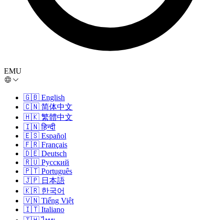
EMU
🇬🇧
English
🇨🇳
简体中文
🇭🇰
繁體中文
🇮🇳
हिन्दी
🇪🇸
Español
🇫🇷
Français
🇩🇪
Deutsch
🇷🇺
Русский
🇵🇹
Português
🇯🇵
日本語
🇰🇷
한국어
🇻🇳
Tiếng Việt
🇮🇹
Italiano