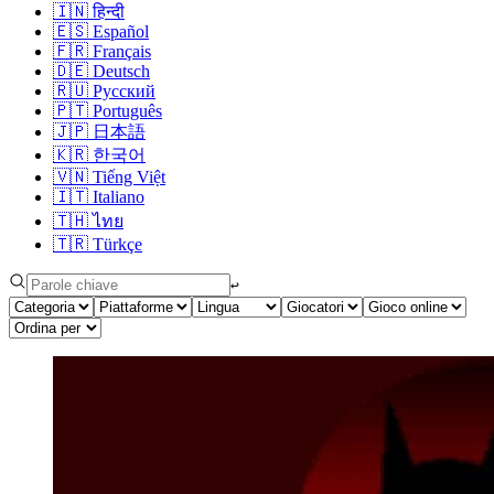
🇮🇳
हिन्दी
🇪🇸
Español
🇫🇷
Français
🇩🇪
Deutsch
🇷🇺
Русский
🇵🇹
Português
🇯🇵
日本語
🇰🇷
한국어
🇻🇳
Tiếng Việt
🇮🇹
Italiano
🇹🇭
ไทย
🇹🇷
Türkçe
↩︎