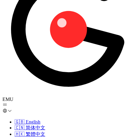
EMU
🇬🇧
English
🇨🇳
简体中文
🇭🇰
繁體中文