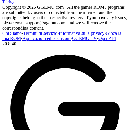
Türkçe
Copyright © 2025 GGEMU.com - All the games ROM / programs
are submitted by users or collected from the internet, and the
copyrights belong to their respective owners. If you have any issues,
please email
support@ggemu.com
, and we will remove the
corresponding content.
Chi Siamo
·
Termini di servizio
·
Informativa sulla privacy
·
Gioca la
mia ROM
·
Applicazioni ed estensioni
·
GGEMU TV
·
OpenAPI
v
0.8.40