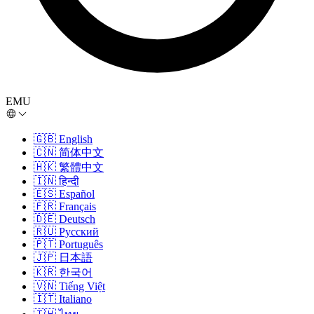
EMU
🇬🇧
English
🇨🇳
简体中文
🇭🇰
繁體中文
🇮🇳
हिन्दी
🇪🇸
Español
🇫🇷
Français
🇩🇪
Deutsch
🇷🇺
Русский
🇵🇹
Português
🇯🇵
日本語
🇰🇷
한국어
🇻🇳
Tiếng Việt
🇮🇹
Italiano