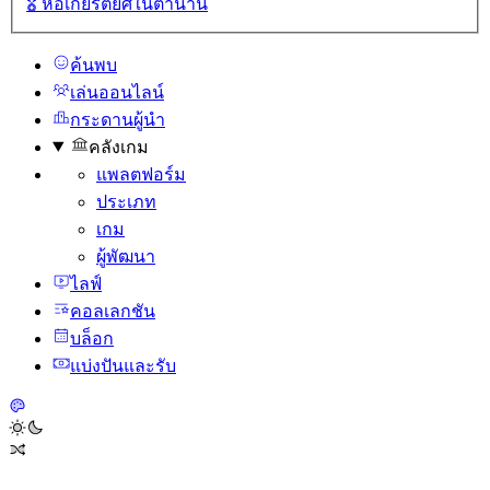
🎖️
หอเกียรติยศในตํานาน
ค้นพบ
เล่นออนไลน์
กระดานผู้นํา
คลังเกม
แพลตฟอร์ม
ประเภท
เกม
ผู้พัฒนา
ไลฟ์
คอลเลกชัน
บล็อก
แบ่งปันและรับ