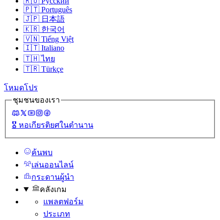
🇷🇺
Русский
🇵🇹
Português
🇯🇵
日本語
🇰🇷
한국어
🇻🇳
Tiếng Việt
🇮🇹
Italiano
🇹🇭
ไทย
🇹🇷
Türkçe
โหมดโปร
ชุมชนของเรา
🎖️
หอเกียรติยศในตํานาน
ค้นพบ
เล่นออนไลน์
กระดานผู้นํา
คลังเกม
แพลตฟอร์ม
ประเภท