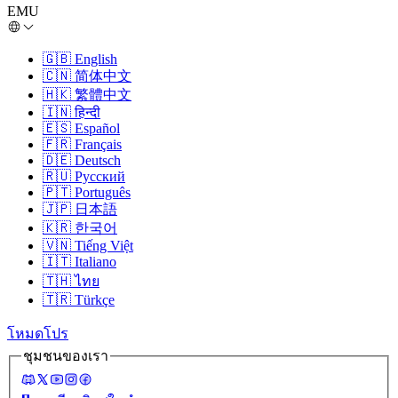
EMU
🇬🇧
English
🇨🇳
简体中文
🇭🇰
繁體中文
🇮🇳
हिन्दी
🇪🇸
Español
🇫🇷
Français
🇩🇪
Deutsch
🇷🇺
Русский
🇵🇹
Português
🇯🇵
日本語
🇰🇷
한국어
🇻🇳
Tiếng Việt
🇮🇹
Italiano
🇹🇭
ไทย
🇹🇷
Türkçe
โหมดโปร
ชุมชนของเรา