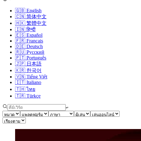
🇬🇧
English
🇨🇳
简体中文
🇭🇰
繁體中文
🇮🇳
हिन्दी
🇪🇸
Español
🇫🇷
Français
🇩🇪
Deutsch
🇷🇺
Русский
🇵🇹
Português
🇯🇵
日本語
🇰🇷
한국어
🇻🇳
Tiếng Việt
🇮🇹
Italiano
🇹🇭
ไทย
🇹🇷
Türkçe
↩︎