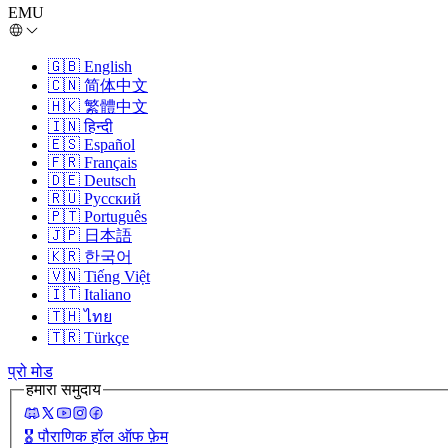
EMU
🇬🇧
English
🇨🇳
简体中文
🇭🇰
繁體中文
🇮🇳
हिन्दी
🇪🇸
Español
🇫🇷
Français
🇩🇪
Deutsch
🇷🇺
Русский
🇵🇹
Português
🇯🇵
日本語
🇰🇷
한국어
🇻🇳
Tiếng Việt
🇮🇹
Italiano
🇹🇭
ไทย
🇹🇷
Türkçe
प्रो मोड
हमारा समुदाय
🎖️
पौराणिक हॉल ऑफ फ़ेम