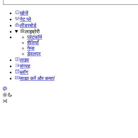
खोजें
नेट प्ले
लीडरबोर्ड
लाइब्रेरी
प्लेटफॉर्म
शैलियाँ
गेम्स
डेवलपर
लाइव
संग्रह
ब्लॉग
साझा करें और कमाएं