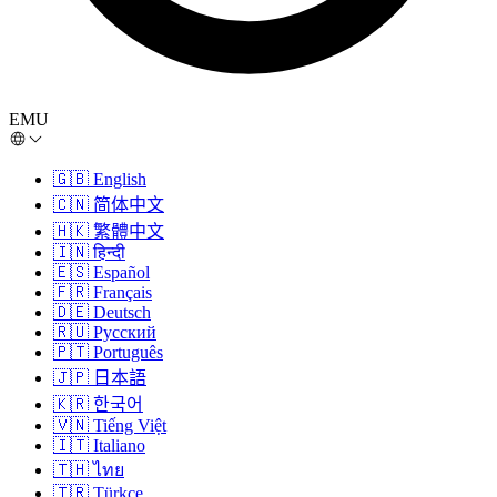
EMU
🇬🇧
English
🇨🇳
简体中文
🇭🇰
繁體中文
🇮🇳
हिन्दी
🇪🇸
Español
🇫🇷
Français
🇩🇪
Deutsch
🇷🇺
Русский
🇵🇹
Português
🇯🇵
日本語
🇰🇷
한국어
🇻🇳
Tiếng Việt
🇮🇹
Italiano
🇹🇭
ไทย
🇹🇷
Türkçe