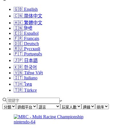
🇬🇧
English
🇨🇳
简体中文
🇭🇰
繁體中文
🇮🇳
हिन्दी
🇪🇸
Español
🇫🇷
Français
🇩🇪
Deutsch
🇷🇺
Русский
🇵🇹
Português
🇯🇵
日本語
🇰🇷
한국어
🇻🇳
Tiếng Việt
🇮🇹
Italiano
🇹🇭
ไทย
🇹🇷
Türkçe
↩︎
nintendo-64