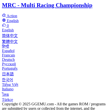
MRC - Multi Racing Championship
Action
English
0
English
简体中文
繁體中文
हिन्दी
Español
Français
Deutsch
Русский
Português
日本語
한국어
Tiếng Việt
Italiano
ไทย
Türkçe
Copyright © 2025 GGEMU.com - All the games ROM / programs
are submitted by users or collected from the internet, and the