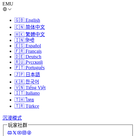
EMU
🇬🇧
English
🇨🇳
简体中文
🇭🇰
繁體中文
🇮🇳
हिन्दी
🇪🇸
Español
🇫🇷
Français
🇩🇪
Deutsch
🇷🇺
Русский
🇵🇹
Português
🇯🇵
日本語
🇰🇷
한국어
🇻🇳
Tiếng Việt
🇮🇹
Italiano
🇹🇭
ไทย
🇹🇷
Türkçe
沉浸模式
玩家社群