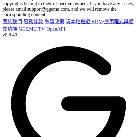
copyrights belong to their respective owners. If you have any issues,
please email
support@ggemu.com
, and we will remove the
corresponding content.
關於我們
·
服務條款
·
私隱政策
·
玩本地遊戲 ROM
·
應用程式與擴
充功能
·
GGEMU TV
·
OpenAPI
v
0.8.40