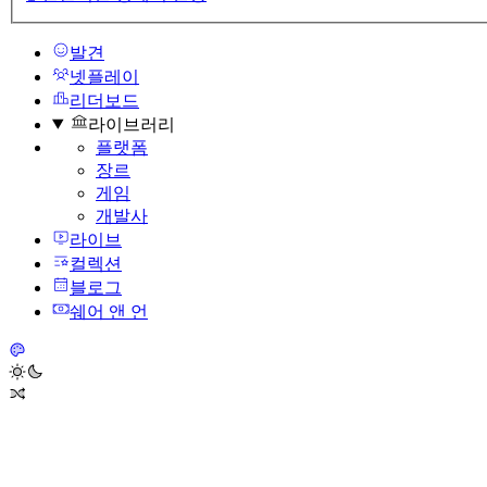
발견
넷플레이
리더보드
라이브러리
플랫폼
장르
게임
개발사
라이브
컬렉션
블로그
쉐어 앤 언