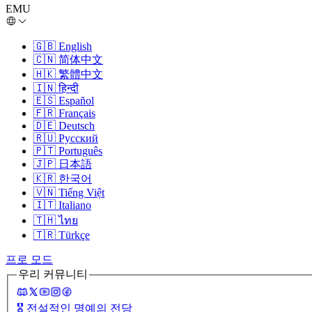
EMU
🇬🇧
English
🇨🇳
简体中文
🇭🇰
繁體中文
🇮🇳
हिन्दी
🇪🇸
Español
🇫🇷
Français
🇩🇪
Deutsch
🇷🇺
Русский
🇵🇹
Português
🇯🇵
日本語
🇰🇷
한국어
🇻🇳
Tiếng Việt
🇮🇹
Italiano
🇹🇭
ไทย
🇹🇷
Türkçe
프로 모드
우리 커뮤니티
🎖️
전설적인 명예의 전당