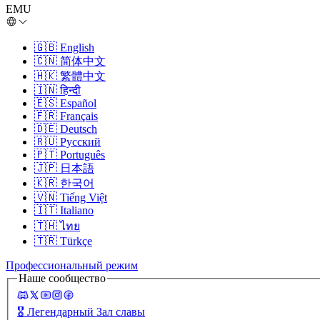
EMU
🇬🇧
English
🇨🇳
简体中文
🇭🇰
繁體中文
🇮🇳
हिन्दी
🇪🇸
Español
🇫🇷
Français
🇩🇪
Deutsch
🇷🇺
Русский
🇵🇹
Português
🇯🇵
日本語
🇰🇷
한국어
🇻🇳
Tiếng Việt
🇮🇹
Italiano
🇹🇭
ไทย
🇹🇷
Türkçe
Профессиональный режим
Наше сообщество
🎖️
Легендарный Зал славы