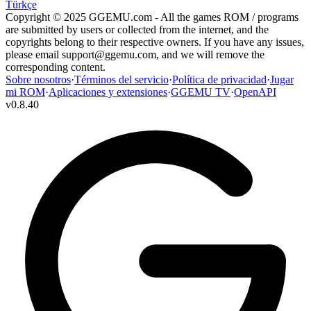
Türkçe
Copyright © 2025 GGEMU.com - All the games ROM / programs
are submitted by users or collected from the internet, and the
copyrights belong to their respective owners. If you have any issues,
please email
support@ggemu.com
, and we will remove the
corresponding content.
Sobre nosotros
·
Términos del servicio
·
Política de privacidad
·
Jugar
mi ROM
·
Aplicaciones y extensiones
·
GGEMU TV
·
OpenAPI
v
0.8.40