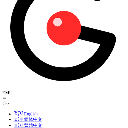
EMU
🇬🇧
English
🇨🇳
简体中文
🇭🇰
繁體中文