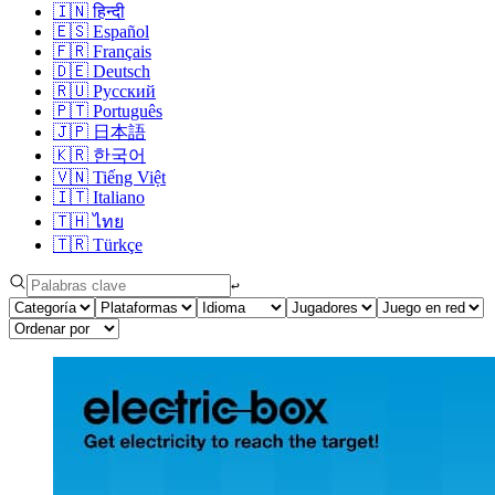
🇮🇳
हिन्दी
🇪🇸
Español
🇫🇷
Français
🇩🇪
Deutsch
🇷🇺
Русский
🇵🇹
Português
🇯🇵
日本語
🇰🇷
한국어
🇻🇳
Tiếng Việt
🇮🇹
Italiano
🇹🇭
ไทย
🇹🇷
Türkçe
↩︎