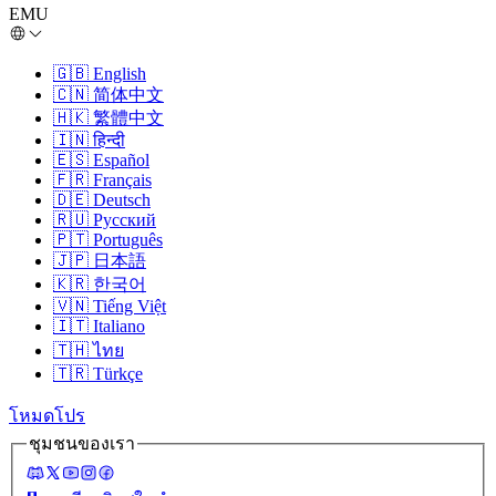
EMU
🇬🇧
English
🇨🇳
简体中文
🇭🇰
繁體中文
🇮🇳
हिन्दी
🇪🇸
Español
🇫🇷
Français
🇩🇪
Deutsch
🇷🇺
Русский
🇵🇹
Português
🇯🇵
日本語
🇰🇷
한국어
🇻🇳
Tiếng Việt
🇮🇹
Italiano
🇹🇭
ไทย
🇹🇷
Türkçe
โหมดโปร
ชุมชนของเรา