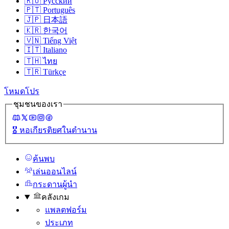
🇷🇺
Русский
🇵🇹
Português
🇯🇵
日本語
🇰🇷
한국어
🇻🇳
Tiếng Việt
🇮🇹
Italiano
🇹🇭
ไทย
🇹🇷
Türkçe
โหมดโปร
ชุมชนของเรา
🎖️
หอเกียรติยศในตํานาน
ค้นพบ
เล่นออนไลน์
กระดานผู้นํา
คลังเกม
แพลตฟอร์ม
ประเภท