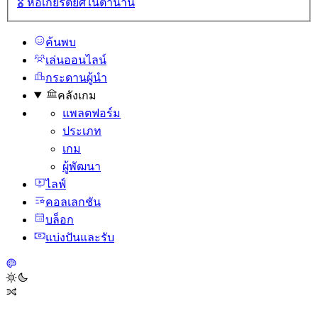
🎖️
หอเกียรติยศในตํานาน
ค้นพบ
เล่นออนไลน์
กระดานผู้นํา
คลังเกม
แพลตฟอร์ม
ประเภท
เกม
ผู้พัฒนา
ไลฟ์
คอลเลกชัน
บล็อก
แบ่งปันและรับ